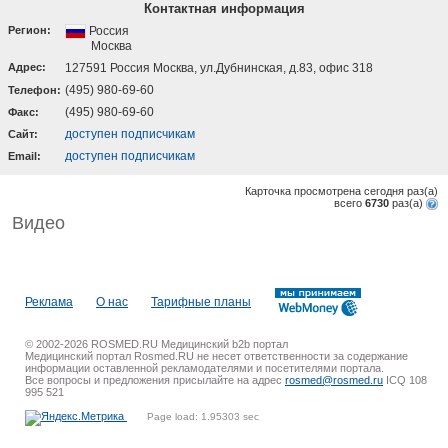
Контактная информация
Регион:
Россия
Москва
Адрес:
127591 Россия Москва, ул.Дубнинская, д.83, офис 318
(495) 980-69-60
Телефон:
(495) 980-69-60
Факс:
доступен подписчикам
Cайт:
доступен подписчикам
Email:
Карточка просмотрена сегодня
раз(a)
всего
6730
раз(a)
Видео
Реклама
О нас
Тарифные планы
© 2002-2026 ROSMED.RU Медицинский b2b портал
Медицинский портал Rosmed.RU не несет ответственности за содержание
информации оставленной рекламодателями и посетителями портала.
Все вопросы и предложения присылайте на адрес
rosmed@rosmed.ru
ICQ 108
995 521
Page load: 1.95303 sec