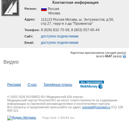
Контактная информация
Регион:
Россия
Москва
Адрес:
111123 Россия Москва, ш. Энтузиастов, д.56,
стр.27, терр-я з-да "Прожектор"
8 (926) 832-75-59, 8 (903) 557-65-44
Телефон:
доступен подписчикам
Cайт:
доступен подписчикам
Email:
Карточка просмотрена сегодня
раз(a)
всего
6547
раз(a)
Видео
Реклама
О нас
Тарифные планы
© 2002-2026 ROSMED.RU Медицинский b2b портал
Медицинский портал Rosmed.RU не несет ответственности за содержание
информации оставленной рекламодателями и посетителями портала.
Все вопросы и предложения присылайте на адрес
rosmed@rosmed.ru
ICQ 108
995 521
Page load: 1.69184 sec