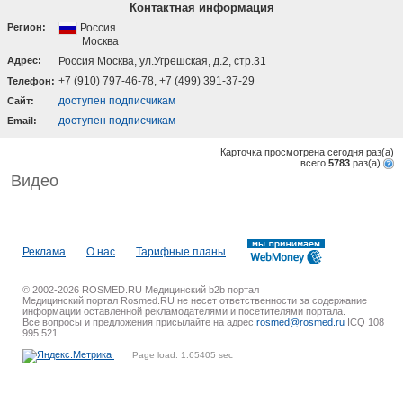
Контактная информация
Регион:
Россия
Москва
Адрес:
Россия Москва, ул.Угрешская, д.2, стр.31
+7 (910) 797-46-78, +7 (499) 391-37-29
Телефон:
доступен подписчикам
Cайт:
доступен подписчикам
Email:
Карточка просмотрена сегодня
раз(a)
всего
5783
раз(a)
Видео
Реклама
О нас
Тарифные планы
© 2002-2026 ROSMED.RU Медицинский b2b портал
Медицинский портал Rosmed.RU не несет ответственности за содержание
информации оставленной рекламодателями и посетителями портала.
Все вопросы и предложения присылайте на адрес
rosmed@rosmed.ru
ICQ 108
995 521
Page load: 1.65405 sec