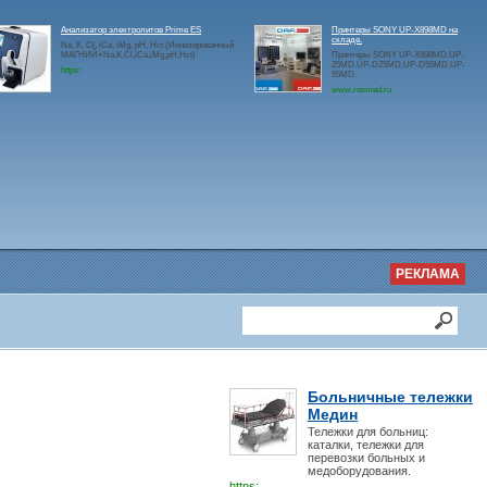
Анализатор электролитов Prime ES
Принтеры SONY UP-X898MD на
складе.
Na, K, Cl, iCa, iMg, pH, Hct (Ионизированный
МАГНИЙ+Na,K,Cl,iCa,iMg,pH,Hct)
Принтеры SONY UP-X898MD,UP-
25MD,UP-D25MD,UP-D55MD,UP-
https:
55MD.
www.rosmed.ru
РЕКЛАМА
Больничные тележки
Медин
Тележки для больниц:
каталки, тележки для
перевозки больных и
медоборудования.
https: