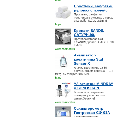
Простыни, салфетки
рулонах спанлейс
Простыни, салфетки,
полотенца в рулонах с перф.
спанлейс. id:2Vtzqx1mhtf
https:
Кровати SANDS,
САТУРН-90.
Противоожоговая SAT-
1,SANDS,Кровать САТУРН-90
КМ-05
www.rosmed.ru
Анализатор
креатинина Stat
Sensor X
Анализ креатинина за 30
секунд, объём образца — 1,2
мкл; Гематокрит 30%-60%
https:
УЗ сканеры MINDRAY
и SONOSCAPE
Большой ассотримент
сканеров узи по низким
ценам.Звоните!
www.rosmed.ru
Сфинктерометр
Гастроскан-СФ-01А
Сфинктерометрия-