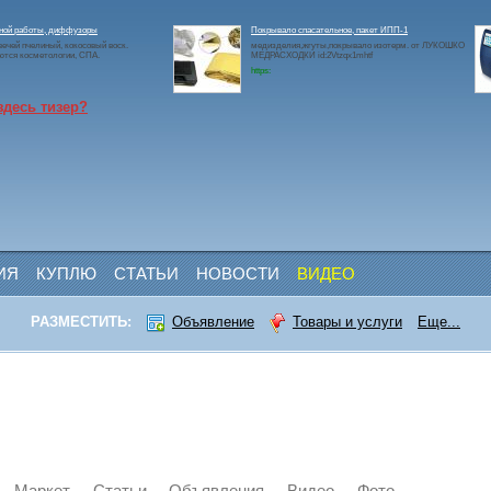
чной работы, диффузоры
Покрывало спасательное, пакет ИПП-1
ечей пчелиный, кокосовый воск.
медизделия,жгуты,покрывало изотерм. от ЛУКОШКО
ются косметологии, СПА.
МЕДРАСХОДКИ id:2Vtzqx1mhtf
https:
здесь тизер?
ИЯ
КУПЛЮ
СТАТЬИ
НОВОСТИ
ВИДЕО
РАЗМЕСТИТЬ:
Объявление
Товары и услуги
Еще...
Маркет
Статьи
Объявления
Видео
Фото