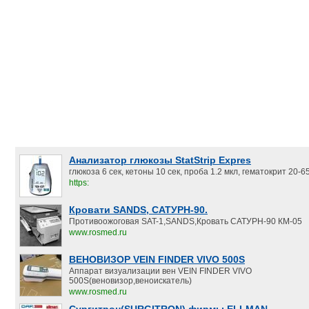
Анализатор глюкозы StatStrip Expres
глюкоза 6 сек, кетоны 10 сек, проба 1.2 мкл, гематокрит 20-
https:
Кровати SANDS, САТУРН-90.
Противоожоговая SAT-1,SANDS,Кровать САТУРН-90 КМ-05
www.rosmed.ru
ВЕНОВИЗОР VEIN FINDER VIVO 500S
Аппарат визуализации вен VEIN FINDER VIVO
500S(веновизор,веноискатель)
www.rosmed.ru