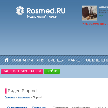
Свечи ру
Наборы св
Использу
https:
Как разместить 
КОМПАНИИ
ЛПУ
БРЕНДЫ
МАРКЕТ
ОБЪЯВЛЕН
ЗАРЕГИСТРИРОВАТЬСЯ
ВОЙТИ
Видео Bioprod
Главная
»
Компании
» Bioprod
О компании
Контакты
Отправить сообщение
Файлы