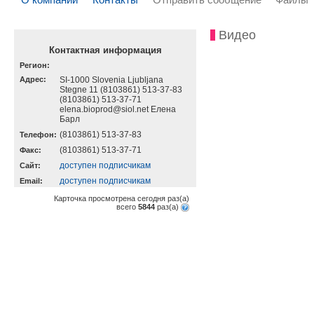
Видео
Контактная информация
Регион:
Адрес:
SI-1000 Slovenia Ljubljana
Stegne 11 (8103861) 513-37-83
(8103861) 513-37-71
elena.bioprod@siol.net Елена
Барл
(8103861) 513-37-83
Телефон:
(8103861) 513-37-71
Факс:
доступен подписчикам
Cайт:
доступен подписчикам
Email:
Карточка просмотрена сегодня
раз(a)
всего
5844
раз(a)