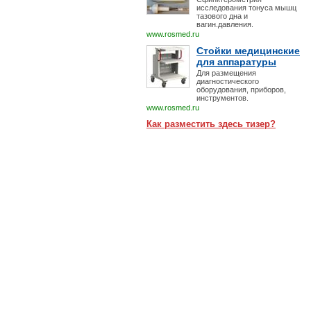
исследования тонуса мышц
тазового дна и
вагин.давления.
www.rosmed.ru
Стойки медицинские
для аппаратуры
Для размещения
диагностического
оборудования, приборов,
инструментов.
www.rosmed.ru
Как разместить здесь тизер?