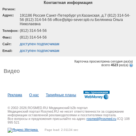
Контактная информация
Регион:
Адрес:
191186 Россия Санкт-Петербург ул.Казанская, д.7 (812) 314-54-
56 (812) 314-54-56 office@ptgo-sever.spb.ru Белянина Ольга
Николаевна
(812) 314-54-56
Телефон:
(812) 314-54-56
Факс:
доступен подписчикам
Cайт:
доступен подписчикам
Email:
Карточка просмотрена сегодня
раз(a)
всего
4523
раз(a)
Видео
Реклама
О нас
Тарифные планы
© 2002-2026 ROSMED.RU Медицинский b2b портал
Медицинский портал Rosmed.RU не несет ответственности за содержание
информации оставленной рекламодателями и посетителями портала.
Все вопросы и предложения присылайте на адрес
rosmed@rosmed.ru
ICQ 108
995 521
Page load: 2.01134 sec