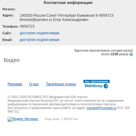
Контактная информация
Регион:
Адрес:
190020 Россия Санкт-Петербург Бумажная 9 4959723
trimeda@yandex.ru Егор Александрович
4959723
Телефон:
доступен подписчикам
Cайт:
доступен подписчикам
Email:
Карточка просмотрена сегодня
раз(a)
всего
2238
раз(a)
Видео
Реклама
О нас
Тарифные планы
© 2002-2026 ROSMED.RU Медицинский b2b портал
Медицинский портал Rosmed.RU не несет ответственности за содержание
информации оставленной рекламодателями и посетителями портала.
Все вопросы и предложения присылайте на адрес
rosmed@rosmed.ru
ICQ 108
995 521
Page load: 1.96554 sec