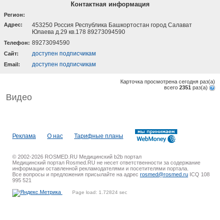
Контактная информация
Регион:
Адрес:
453250 Россия Республика Башкортостан город Салават
Юлаева д.29 кв.178 89273094590
89273094590
Телефон:
доступен подписчикам
Cайт:
доступен подписчикам
Email:
Карточка просмотрена сегодня
раз(a)
всего
2351
раз(a)
Видео
Реклама
О нас
Тарифные планы
© 2002-2026 ROSMED.RU Медицинский b2b портал
Медицинский портал Rosmed.RU не несет ответственности за содержание
информации оставленной рекламодателями и посетителями портала.
Все вопросы и предложения присылайте на адрес
rosmed@rosmed.ru
ICQ 108
995 521
Page load: 1.72824 sec