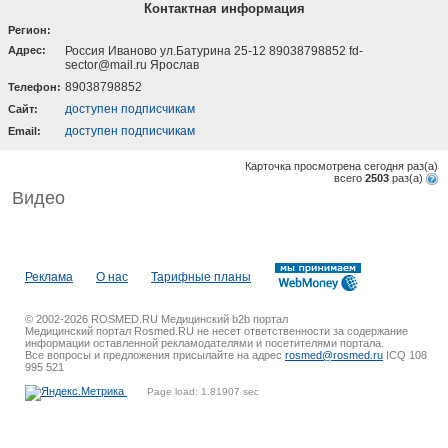
Контактная информация
Регион:
Адрес:
Россия Иваново ул.Батурина 25-12 89038798852 fd-
sector@mail.ru Ярослав
89038798852
Телефон:
доступен подписчикам
Cайт:
доступен подписчикам
Email:
Карточка просмотрена сегодня
раз(a)
всего
2503
раз(a)
Видео
Реклама
О нас
Тарифные планы
© 2002-2026 ROSMED.RU Медицинский b2b портал
Медицинский портал Rosmed.RU не несет ответственности за содержание
информации оставленной рекламодателями и посетителями портала.
Все вопросы и предложения присылайте на адрес
rosmed@rosmed.ru
ICQ 108
995 521
Page load: 1.81907 sec