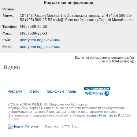
Контактная информация
Регион:
Адрес:
107143 Россия Москва 1-й Иртышский проезд, д. 4 (495) 589-25-
53 (495) 589-25-53 msk@rifarm.net Жарников Сергей Михайлович
(495) 589-25-53
Телефон:
(495) 589-25-53
Факс:
доступен подписчикам
Cайт:
доступен подписчикам
Email:
Карточка просмотрена сегодня
раз(a)
всего
4064
раз(a)
Видео
Реклама
О нас
Тарифные планы
© 2002-2026 ROSMED.RU Медицинский b2b портал
Медицинский портал Rosmed.RU не несет ответственности за содержание
информации оставленной рекламодателями и посетителями портала.
Все вопросы и предложения присылайте на адрес
rosmed@rosmed.ru
ICQ 108
995 521
Page load: 1.77843 sec