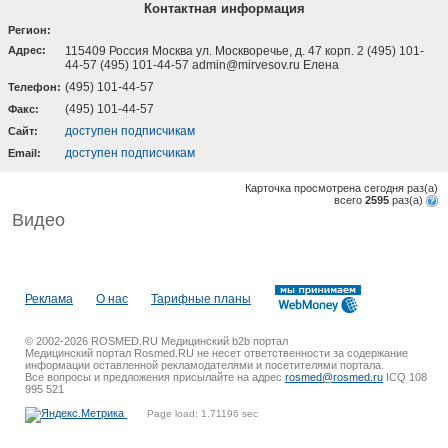
Контактная информация
Регион:
Адрес:
115409 Россия Москва ул. Москворечье, д. 47 корп. 2 (495) 101-
44-57 (495) 101-44-57 admin@mirvesov.ru Елена
(495) 101-44-57
Телефон:
(495) 101-44-57
Факс:
доступен подписчикам
Cайт:
доступен подписчикам
Email:
Карточка просмотрена сегодня
раз(a)
всего
2595
раз(a)
Видео
Реклама
О нас
Тарифные планы
© 2002-2026 ROSMED.RU Медицинский b2b портал
Медицинский портал Rosmed.RU не несет ответственности за содержание
информации оставленной рекламодателями и посетителями портала.
Все вопросы и предложения присылайте на адрес
rosmed@rosmed.ru
ICQ 108
995 521
Page load: 1.71196 sec