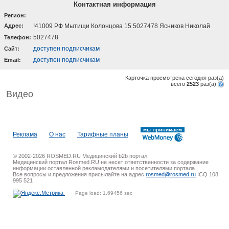
Контактная информация
Регион:
Адрес:
!41009 РФ Мытищи Колонцова 15 5027478 Ясников Николай
5027478
Телефон:
доступен подписчикам
Cайт:
доступен подписчикам
Email:
Карточка просмотрена сегодня
раз(a)
всего
2523
раз(a)
Видео
Реклама
О нас
Тарифные планы
© 2002-2026 ROSMED.RU Медицинский b2b портал
Медицинский портал Rosmed.RU не несет ответственности за содержание
информации оставленной рекламодателями и посетителями портала.
Все вопросы и предложения присылайте на адрес
rosmed@rosmed.ru
ICQ 108
995 521
Page load: 1.69456 sec