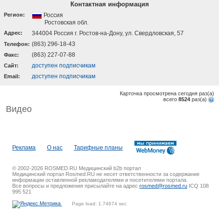
Контактная информация
Регион:
Россия
Ростовская обл.
Адрес:
344004 Россия г. Ростов-на-Дону, ул. Свердловская, 57
(863) 296-18-43
Телефон:
(863) 227-07-88
Факс:
доступен подписчикам
Cайт:
доступен подписчикам
Email:
Карточка просмотрена сегодня
раз(a)
всего
8524
раз(a)
Видео
Реклама
О нас
Тарифные планы
© 2002-2026 ROSMED.RU Медицинский b2b портал
Медицинский портал Rosmed.RU не несет ответственности за содержание
информации оставленной рекламодателями и посетителями портала.
Все вопросы и предложения присылайте на адрес
rosmed@rosmed.ru
ICQ 108
995 521
Page load: 1.74674 sec