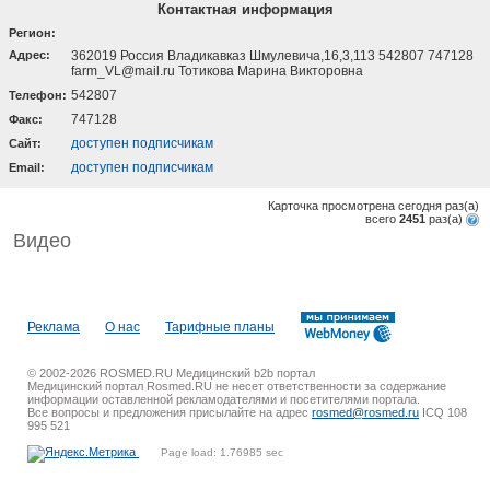
Контактная информация
Регион:
Адрес:
362019 Россия Владикавказ Шмулевича,16,3,113 542807 747128
farm_VL@mail.ru Тотикова Марина Викторовна
542807
Телефон:
747128
Факс:
доступен подписчикам
Cайт:
доступен подписчикам
Email:
Карточка просмотрена сегодня
раз(a)
всего
2451
раз(a)
Видео
Реклама
О нас
Тарифные планы
© 2002-2026 ROSMED.RU Медицинский b2b портал
Медицинский портал Rosmed.RU не несет ответственности за содержание
информации оставленной рекламодателями и посетителями портала.
Все вопросы и предложения присылайте на адрес
rosmed@rosmed.ru
ICQ 108
995 521
Page load: 1.76985 sec