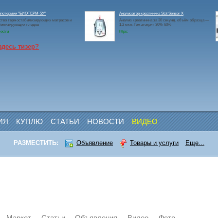
гипотермии "БИОТЕРМ-5У"
Анализатор креатинина Stat Sensor X
ство термостабилизирующих матрасов и
Анализ креатинина за 30 секунд, объём образца —
билизирующих пледов
1,2 мкл; Гематокрит 30%-60%
ed.ru
https:
здесь тизер?
ИЯ
КУПЛЮ
СТАТЬИ
НОВОСТИ
ВИДЕО
РАЗМЕСТИТЬ:
Объявление
Товары и услуги
Еще...
Маркет
Статьи
Объявления
Видео
Фото