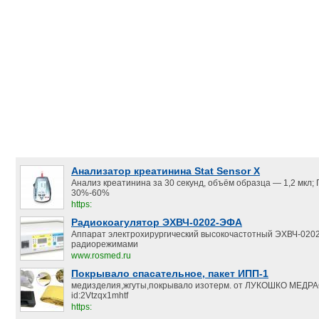
Анализатор креатинина Stat Sensor X
Анализ креатинина за 30 секунд, объём образца — 1,2 мкл;
30%-60%
https:
Радиокоагулятор ЭХВЧ-0202-ЭФА
Аппарат электрохирургический высокочастотный ЭХВЧ-020
радиорежимами
www.rosmed.ru
Покрывало спасательное, пакет ИПП-1
медизделия,жгуты,покрывало изотерм. от ЛУКОШКО МЕД
id:2Vtzqx1mhtf
https: