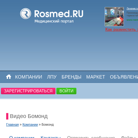
Лечение 
Производ
термоста
www.rosm
Как разместить 
КОМПАНИИ
ЛПУ
БРЕНДЫ
МАРКЕТ
ОБЪЯВЛЕН
ЗАРЕГИСТРИРОВАТЬСЯ
ВОЙТИ
Видео Бомонд
Главная
»
Компании
» Бомонд
О компании
Контакты
Отправить сообщение
Файлы