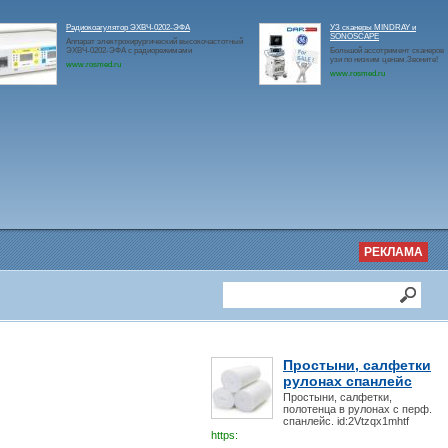
Радиокоагулятор ЭХВЧ-0202-ЭФА
УЗ сканеры MINDRAY и
SONOSCAPE
Аппарат электрохирургический высокочастотный
ЭХВЧ-0202-ЭФА с радиорежимами
Большой ассотримент сканеров
узи по низким ценам.Звоните!
www.rosmed.ru
www.rosmed.ru
РЕКЛАМА
Простыни, салфетки
рулонах спанлейс
Простыни, салфетки,
полотенца в рулонах с перф.
спанлейс. id:2Vtzqx1mhtf
https: