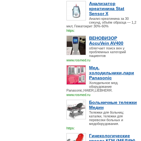
Анализатор
креатинина Stat
Sensor X
Анализ креатинина за 30
секунд, объём образца — 1,2
мкл; Гематокрит 30%-60%
https:
ВЕНОВИЗОР
AccuVein AV400
облегчает поиск вен у
проблемных категорий
пациентов
www.rosmed.ru
Мед.
холодильники,лари
Panasonic
Холодильное мед.
оборудование
Panasonic,HAIER,LIEBHERR.
www.rosmed.ru
Больничные тележки
Медин
Тележки для больниц:
каталки, тележки для
перевозки больных и
медоборудования.
https:
Гинекологические
кресла КГМ (МЕДИН)