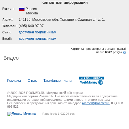
Контактная информация
Регион:
Россия
Москва
Адрес:
141195, Московская обл, Фрязино г, Садовая ул, д. 1.
(495) 640 97 07
Телефон:
доступен подписчикам
Cайт:
доступен подписчикам
Email:
Карточка просмотрена сегодня
раз(a)
всего
6942
раз(a)
Видео
Реклама
О нас
Тарифные планы
© 2002-2026 ROSMED.RU Медицинский b2b портал
Медицинский портал Rosmed.RU не несет ответственности за содержание
информации оставленной рекламодателями и посетителями портала.
Все вопросы и предложения присылайте на адрес
rosmed@rosmed.ru
ICQ 108
995 521
Page load: 1.92209 sec