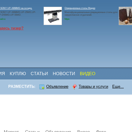
 SONY UP-X898MD на складе.
Операционные столы Медин
 SONY UP-X898MD,UP-25MD,UP-
Многофункциональные операционные столы для
P-D55MD,UP-55MD.
хирургических отделений.
ed.ru
https:
здесь тизер?
ИЯ
КУПЛЮ
СТАТЬИ
НОВОСТИ
ВИДЕО
РАЗМЕСТИТЬ:
Объявление
Товары и услуги
Еще...
Маркет
Статьи
Объявления
Видео
Фото