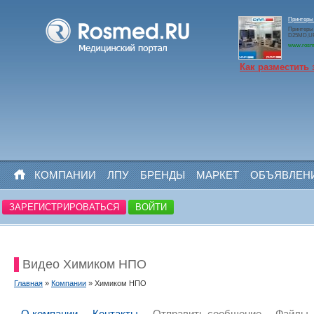
Принтеры
Принтеры
D25MD,U
www.rosm
Как разместить 
КОМПАНИИ
ЛПУ
БРЕНДЫ
МАРКЕТ
ОБЪЯВЛЕН
ЗАРЕГИСТРИРОВАТЬСЯ
ВОЙТИ
Видео Химиком НПО
Главная
»
Компании
» Химиком НПО
О компании
Контакты
Отправить сообщение
Файлы