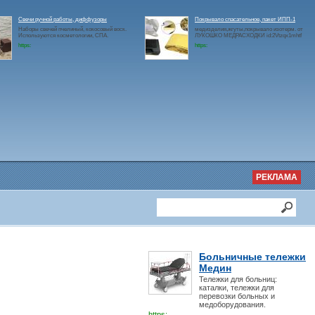
Свечи ручной работы, диффузоры
Покрывало спасательное, пакет ИПП-1
Наборы свечей пчелиный, кокосовый воск.
медизделия,жгуты,покрывало изотерм. от
Используются косметологии, СПА.
ЛУКОШКО МЕДРАСХОДКИ id:2Vtzqx1mhtf
https:
https:
РЕКЛАМА
Больничные тележки
Медин
Тележки для больниц:
каталки, тележки для
перевозки больных и
медоборудования.
https: