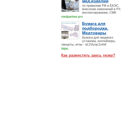
мед.изделий
по правилам РФ и ЕАЭС,
внесение изменений в РУ,
инспектирование, СМК
medpartner.pro
Бумага для
подбородка.
Медтовары
Бумага для лицевого
установа, контейнеры,
ланцеты, иглы - id:2Vtzqx1mhtf
https:
Как разместить здесь тизер?