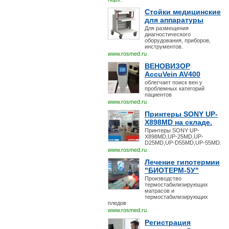
Стойки медицинские
для аппаратуры
Для размещения
диагностического
оборудования, приборов,
инструментов.
www.rosmed.ru
ВЕНОВИЗОР
AccuVein AV400
облегчает поиск вен у
проблемных категорий
пациентов
www.rosmed.ru
Принтеры SONY UP-
X898MD на складе.
Принтеры SONY UP-
X898MD,UP-25MD,UP-
D25MD,UP-D55MD,UP-55MD.
www.rosmed.ru
Лечение гипотермии
"БИОТЕРМ-5У"
Производство
термостабилизирующих
матрасов и
термостабилизирующих
пледов
www.rosmed.ru
Регистрация