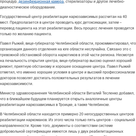
процедур,
дезинфекционная камера
, стерилизаторы и другое лечебно-
диагностическое оборудование.
Государственный центр реабилитации наркозависимых рассчитан на 40
мест. Предполагается в центре проводить курс детоксикации, затем –
перевод пациента на этап реабилитации. Весь процесс лечения проводится
только по желанию пациента.
Павел Рыжий, вице-губернатор Челябинской области, прокомментировал, что
организация данного отделения на юге области неслучайна. Связано это с
тревожной обстановкой оборота наркотиков в этой части региона. Несмотря
на печальность открытия центра, вице-губернатор высоко оценил хороший
ремонт, приятную обстановку и хорошее оснащение центра. Павел Рыжий
отметил, что именно хорошие условия в центре и высокий профессионализм
докторов позволят достигать положительных результатов в лечении
наркозависимости.
Министр здравоохранения Челябинской области Виталий Тесленко добавил,
что в ближайшем будущем планируется открыть аналогичные центры
реабилитации наркозависимых в Троицке, а также Челябинске.
В Челябинской области находится примерно 20 негосударственных центров
реабилитации наркоманов. Из этого числа только пять центров – социальной
направленности. Кроме того, документы о соответствии системе
добровольной сертификации имеются лишь у двух реабилитационных