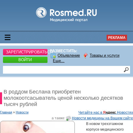
РЕКЛАМА
РАЗМЕСТИТЬ:
ЗАРЕГИСТРИРОВАТЬСЯ
Объявление
Товары и услуги
ВОЙТИ
Еще...
В роддом Беслана приобретен
молокоотсасыватель ценой несколько десятков
тысяч рублей
Главная
»
Новости
Читайте нас в
Я
ндекс
.Новостях
а также:
Новости медицины на Вашем сайте
В новом трехэтажном
корпусе медицинского