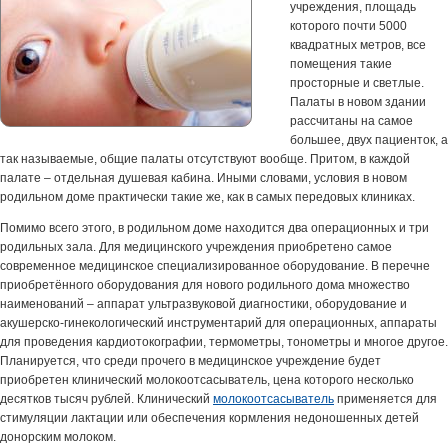
учреждения, площадь
которого почти 5000
квадратных метров, все
помещения такие
просторные и светлые.
Палаты в новом здании
рассчитаны на самое
большее, двух пациенток, а
так называемые, общие палаты отсутствуют вообще. Притом, в каждой
палате – отдельная душевая кабина. Иными словами, условия в новом
родильном доме практически такие же, как в самых передовых клиниках.
Помимо всего этого, в родильном доме находится два операционных и три
родильных зала. Для медицинского учреждения приобретено самое
современное медицинское специализированное оборудование. В перечне
приобретённого оборудования для нового родильного дома множество
наименований – аппарат ультразвуковой диагностики, оборудование и
акушерско-гинекологический инструментарий для операционных, аппараты
для проведения кардиотокографии, термометры, тонометры и многое другое.
Планируется, что среди прочего в медицинское учреждение будет
приобретен клинический молокоотсасыватель, цена которого несколько
десятков тысяч рублей. Клинический
молокоотсасыватель
применяется для
стимуляции лактации или обеспечения кормления недоношенных детей
донорским молоком.