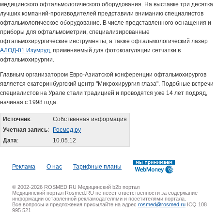
медицинского офтальмологического оборудования. На выставке три десятка
лучших компаний-производителей представили вниманию специалистов
офтальмологическое оборудование. В числе представленного оснащения и
приборы для офтальмометрии, специализированные
офтальмохирургические инструменты, а также офтальмологический лазер
АЛОД-01 Изумруд
, применяемый для фотокоагуляции сетчатки в
офтальмохирургии.
Главным организатором Евро-Азиатской конференции офтальмохирургов
является екатеринбургский центр "Микрохирургия глаза". Подобные встречи
специалистов на Урале стали традицией и проводятся уже 14 лет подряд,
начиная с 1998 года.
Источник
:
Собственная информация
Учетная запись
:
Росмед.ру
Дата
:
10.05.12
Реклама
О нас
Тарифные планы
© 2002-2026 ROSMED.RU Медицинский b2b портал
Медицинский портал Rosmed.RU не несет ответственности за содержание
информации оставленной рекламодателями и посетителями портала.
Все вопросы и предложения присылайте на адрес
rosmed@rosmed.ru
ICQ 108
995 521