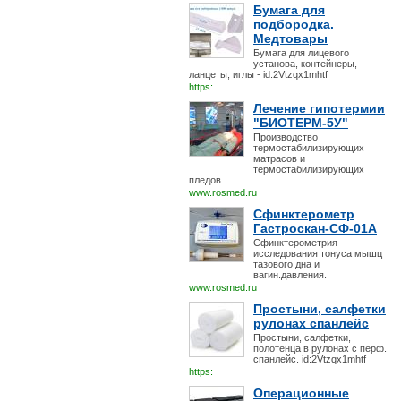
Бумага для
подбородка.
Медтовары
Бумага для лицевого
установа, контейнеры,
ланцеты, иглы - id:2Vtzqx1mhtf
https:
Лечение гипотермии
"БИОТЕРМ-5У"
Производство
термостабилизирующих
матрасов и
термостабилизирующих
пледов
www.rosmed.ru
Сфинктерометр
Гастроскан-СФ-01А
Сфинктерометрия-
исследования тонуса мышц
тазового дна и
вагин.давления.
www.rosmed.ru
Простыни, салфетки
рулонах спанлейс
Простыни, салфетки,
полотенца в рулонах с перф.
спанлейс. id:2Vtzqx1mhtf
https:
Операционные