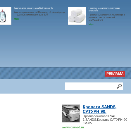
Анализатор креатинина Stat Sensor X
Простыни, салфетки рулонах
спанлейс
Анализ креатинина за 30 секунд, объём образца
— 1,2 мкл; Гематокрит 30%-60%
Простыни, салфетки, полотенца в
рулонах с перф. спанлейс.
https:
id:2Vtzqx1mhtf
https:
РЕКЛАМА
Кровати SANDS,
САТУРН-90.
Противоожоговая SAT-
1,SANDS,Кровать САТУРН-90
КМ-05
www.rosmed.ru