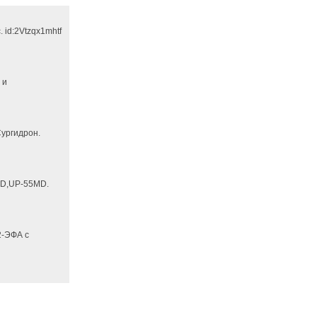
 id:2Vtzqx1mhtf
 и
ургидрон.
D,UP-55MD.
2-ЭФА с