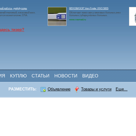
чной работы, диффузоры
ВЕНОВИЗОР Vein Finder VIVO 500S
ечей пчелиный, кокосовый воск.
Облегчает поиск вен у ожоговых больных,онко
ются косметологии, СПА.
больных,туберкулёзных больных.
www.rosmed.ru
здесь тизер?
ИЯ
КУПЛЮ
СТАТЬИ
НОВОСТИ
ВИДЕО
РАЗМЕСТИТЬ:
Объявление
Товары и услуги
Еще...