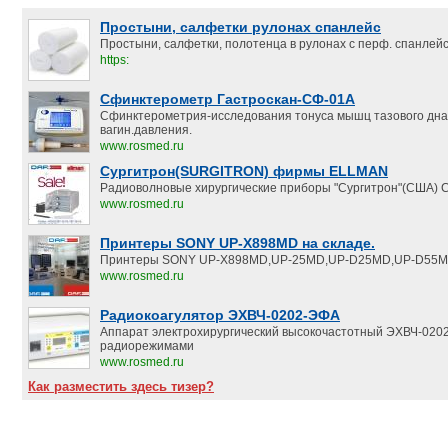
Простыни, салфетки рулонах спанлейс
Простыни, салфетки, полотенца в рулонах с перф. спанлейс.
https:
Сфинктерометр Гастроскан-СФ-01А
Сфинктерометрия-исследования тонуса мышц тазового дна
вагин.давления.
www.rosmed.ru
Сургитрон(SURGITRON) фирмы ELLMAN
Радиоволновые хирургические приборы "Сургитрон"(США) С
www.rosmed.ru
Принтеры SONY UP-X898MD на складе.
Принтеры SONY UP-X898MD,UP-25MD,UP-D25MD,UP-D55M
www.rosmed.ru
Радиокоагулятор ЭХВЧ-0202-ЭФА
Аппарат электрохирургический высокочастотный ЭХВЧ-020
радиорежимами
www.rosmed.ru
Как разместить здесь тизер?