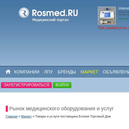
Сфинктер
Сфинктер
тазового д
www.rosm
Как разместить 
КОМПАНИИ
ЛПУ
БРЕНДЫ
МАРКЕТ
ОБЪЯВЛЕН
ЗАРЕГИСТРИРОВАТЬСЯ
ВОЙТИ
Рынок медицинского оборудования и услуг
Главная
»
Маркет
» Товары и услуги поставщика Есения Торговый Дом