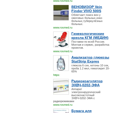
www.rosmed.ru
ВЕНОВИЗОР Vein
Finder VIVO 500S
Облегчает поиск вен у
ожоговых больных,онко
больных,туберкулёзных
больных.
www.rosmed.ru
Гинекологические
кресла КГМ (МЕДИН)
Поставки по всей России.
Монтаж и сервис, разработка
проектов.
www.rosmed.ru
Анализатор глюкозы
StatStrip Expres
глюкоза 6 сек, кетоны 10 сек,
проба 1.2 мкл, гематокрит 20-
65%
https:
Радиокоагулятор
ЭХВЧ-0202-ЭФА
Аппарат
электрохирургический
высокочастотный
ЭХВЧ-0202-ЭФА с
радиорежимами
www.rosmed.ru
Бумага для