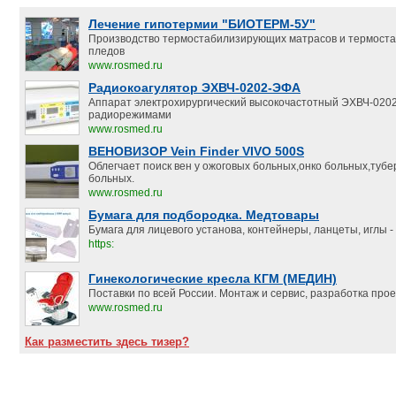
Лечение гипотермии "БИОТЕРМ-5У"
Производство термостабилизирующих матрасов и термост
пледов
www.rosmed.ru
Радиокоагулятор ЭХВЧ-0202-ЭФА
Аппарат электрохирургический высокочастотный ЭХВЧ-020
радиорежимами
www.rosmed.ru
ВЕНОВИЗОР Vein Finder VIVO 500S
Облегчает поиск вен у ожоговых больных,онко больных,туб
больных.
www.rosmed.ru
Бумага для подбородка. Медтовары
Бумага для лицевого установа, контейнеры, ланцеты, иглы - 
https:
Гинекологические кресла КГМ (МЕДИН)
Поставки по всей России. Монтаж и сервис, разработка прое
www.rosmed.ru
Как разместить здесь тизер?