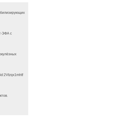
абилизирующих
2-ЭФА с
еркулёзных
id:2Vtzqx1mhtf
ктов.