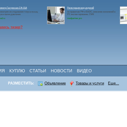
ометр Гастроскан-СФ-01А
Регистрация мед.изделий
ометрия-исследования тонуса мышц
по правилам РФ и ЕАЭС, внесение изменений в
на и вагин.давления.
РУ, инспектирование, СМК
ed.ru
medpartner.pro
здесь тизер?
ИЯ
КУПЛЮ
СТАТЬИ
НОВОСТИ
ВИДЕО
РАЗМЕСТИТЬ:
Объявление
Товары и услуги
Еще...