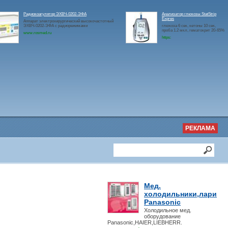
Радиокоагулятор ЭХВЧ-0202-ЭФА
Анализатор глюкозы StatStrip
Expres
Аппарат электрохирургический высокочастотный
ЭХВЧ-0202-ЭФА с радиорежимами
глюкоза 6 сек, кетоны 10 сек,
проба 1.2 мкл, гематокрит 20-65%
www.rosmed.ru
https:
РЕКЛАМА
Мед.
холодильники,лари
Panasonic
Холодильное мед.
оборудование
Panasonic,HAIER,LIEBHERR.