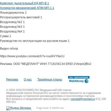
Комплект дыхательный КД-МП-В 1
Аспиратор механический АПМ-МП-1 1
Языкодержатель 1
Роторасширитель винтовой 1
Воздуховод №2 1
Воздуховод №3 1
Воздуховод №4 1
Сумка 1
Руководство по эксплуатации на русском языке 1
Видео обзор
https://www.youtube.com/watch?v=cud4VYfaicU
Реклама: ООО "МЕДПЛАНТ" ИНН 7718156134 ERID:2VtzqwQf8x2
Реклама
О нас
Тарифные планы
© 2002-2026 ROSMED.RU Медицинский b2b портал
Медицинский портал Rosmed.RU не несет ответственности за содержание
информации оставленной рекламодателями и посетителями портала.
Все вопросы и предложения присылайте на адрес
rosmed@rosmed.ru
ICQ 108
995 521
Page load: 0.28303 sec