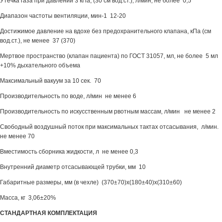
Утечка газа при давлении 3 кПа, (30 см вод.ст.), л/мин, не более 0,5
Диапазон частоты вентиляции, мин-1 12-20
Достижимое давление на вдохе без предохранительного клапана, кПа (см
вод.ст.), не менее 37 (370)
Мертвое пространство (клапан пациента) по ГОСТ 31057, мл, не более 5 мл
+10% дыхательного объема
Максимальный вакуум за 10 сек. 70
Производительность по воде, л/мин не менее 6
Производительность по искусственным рвотным массам, л/мин не менее 2
Свободный воздушный поток при максимальных тактах отсасывания, л/мин.
не менее 70
Вместимость сборника жидкости, л не менее 0,3
Внутренний диаметр отсасывающей трубки, мм 10
Габаритные размеры, мм (в чехле) (370±70)х(180±40)х(310±60)
Масса, кг 3,06±20%
СТАНДАРТНАЯ КОМПЛЕКТАЦИЯ