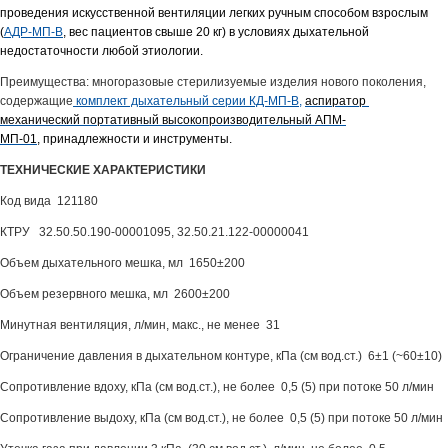
проведения искусственной вентиляции легких ручным способом взрослым
(
АДР-МП-В
, вес пациентов свыше 20 кг) в условиях дыхательной
недостаточности любой этиологии.
Преимущества: многоразовые стерилизуемые изделия нового поколения,
содержащие
комплект дыхательный серии КД-МП-В
,
аспиратор
механический портативный высокопроизводительный АПМ-
МП-01
, принадлежности и инструменты.
ТЕХНИЧЕСКИЕ ХАРАКТЕРИСТИКИ
Код вида 121180
КТРУ 32.50.50.190-00001095, 32.50.21.122-00000041
Объем дыхательного мешка, мл 1650±200
Объем резервного мешка, мл 2600±200
Минутная вентиляция, л/мин, макс., не менее 31
Ограничение давления в дыхательном контуре, кПа (см вод.ст.) 6±1 (~60±10)
Сопротивление вдоху, кПа (см вод.ст.), не более 0,5 (5) при потоке 50 л/мин
Сопротивление выдоху, кПа (см вод.ст.), не более 0,5 (5) при потоке 50 л/мин