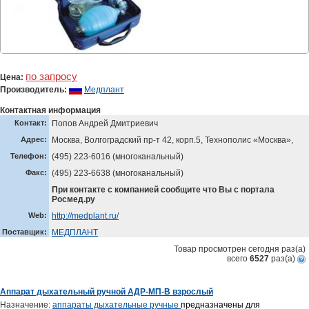
по запросу
Цена:
Производитель:
Медплант
Контактная информация
Контакт:
Попов Андрей Дмитриевич
Адрес:
Москва, Волгоградский пр-т 42, корп.5, Технополис «Москва»,
Телефон:
(495) 223-6016 (многоканальный)
Факс:
(495) 223-6638 (многоканальный)
При контакте с компанией сообщите что Вы с портала
Росмед.ру
Web:
http://medplant.ru/
Поставщик:
МЕДПЛАНТ
Товар просмотрен сегодня
раз(a)
всего
6527
раз(a)
Аппарат дыхательный ручной АДР-МП-В взрослый
Назначение:
аппараты дыхательные ручные
предназначены для