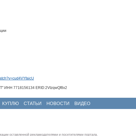
ации
watch?v=cud4VYfaicU
" ИНН 7718156134 ERID:2VtzqwQf8x2
КУПЛЮ
СТАТЬИ
НОВОСТИ
ВИДЕО
мации оставленной рекламодателями и посетителями портала.