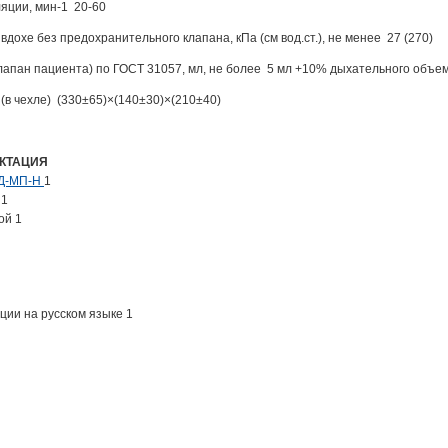
яции, мин-1 20-60
дохе без предохранительного клапана, кПа (см вод.ст.), не менее 27 (270)
лапан пациента) по ГОСТ 31057, мл, не более 5 мл +10% дыхательного объе
(в чехле) (330±65)×(140±30)×(210±40)
КТАЦИЯ
КД-МП-Н
1
 1
ой 1
ции на русском языке 1