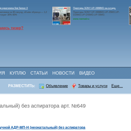
р креатинина Stat Sensor X
Принтеры SONY UP-X898MD на складе.
еатинина за 30 секунд, объём образца — 1,2
Принтеры SONY UP-X898MD,UP-25MD,UP-
атокрит 30%-60%
D25MD,UP-D55MD,UP-55MD.
www.rosmed.ru
здесь тизер?
ИЯ
КУПЛЮ
СТАТЬИ
НОВОСТИ
ВИДЕО
РАЗМЕСТИТЬ:
Объявление
Товары и услуги
Еще...
льный) без аспиратора арт. №649
учной АДР-МП-Н (неонатальный) без аспиратора