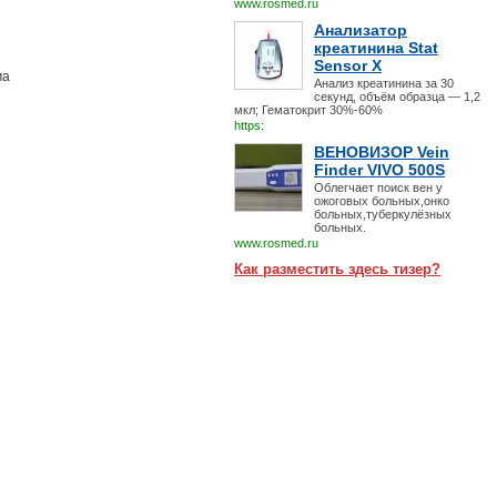
www.rosmed.ru
Анализатор
креатинина Stat
Sensor X
ма
Анализ креатинина за 30
секунд, объём образца — 1,2
мкл; Гематокрит 30%-60%
https:
ВЕНОВИЗОР Vein
Finder VIVO 500S
Облегчает поиск вен у
ожоговых больных,онко
больных,туберкулёзных
больных.
www.rosmed.ru
Как разместить здесь тизер?