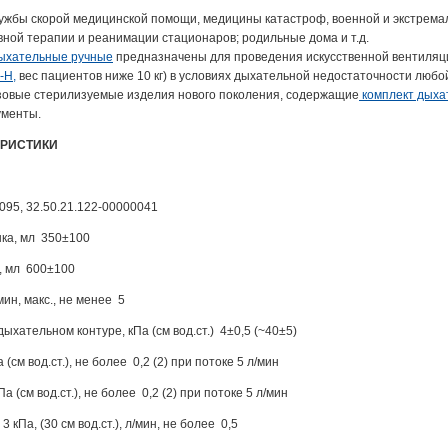
ужбы скорой медицинской помощи, медицины катастроф, военной и экстрема
вной терапии и реанимации стационаров; родильные дома и т.д.
ыхательные ручные
предназначены для проведения искусственной вентиляц
-Н
,
вес пациентов ниже 10 кг) в условиях дыхательной недостаточности любо
овые стерилизуемые изделия нового поколения, содержащие
комплект дыха
ументы.
ЕРИСТИКИ
095, 32.50.21.122-00000041
ка, мл 350±100
, мл 600±100
ин, макс., не менее 5
ыхательном контуре, кПа (см вод.ст.) 4±0,5 (~40±5)
(см вод.ст.), не более 0,2 (2) при потоке 5 л/мин
 (см вод.ст.), не более 0,2 (2) при потоке 5 л/мин
 кПа, (30 см вод.ст.), л/мин, не более 0,5