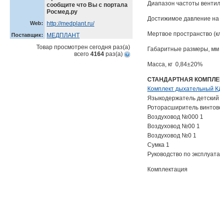
Диапазон частоты вентил
сообщите что Вы с портала
Росмед.ру
Достижимое давление на в
Web:
http://medplant.ru/
Мертвое пространство (к
Поставщик:
МЕДПЛАНТ
Товар просмотрен сегодня
раз(a)
Габаритные размеры, мм 
всего
4164
раз(a)
Масса, кг 0,84±20%
СТАНДАРТНАЯ КОМПЛЕ
Комплект дыхательный 
Языкодержатель детский
Роторасширитель винтов
Воздуховод №000 1
Воздуховод №00 1
Воздуховод №0 1
Сумка 1
Руководство по эксплуата
Комплектация