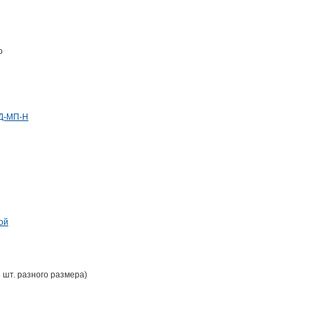
о
КД-МП-Н
ой
 шт. разного размера)