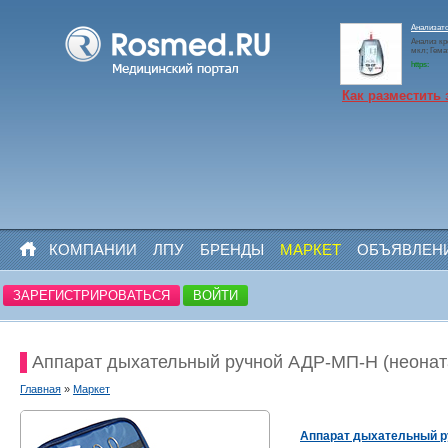
Анализато
Анализ кр
мкл; Гем
https:
Как разместить 
КОМПАНИИ
ЛПУ
БРЕНДЫ
МАРКЕТ
ОБЪЯВЛЕН
ЗАРЕГИСТРИРОВАТЬСЯ
ВОЙТИ
Аппарат дыхательный ручной АДР-МП-Н (неоната
Главная
»
Маркет
Аппарат дыхательный р