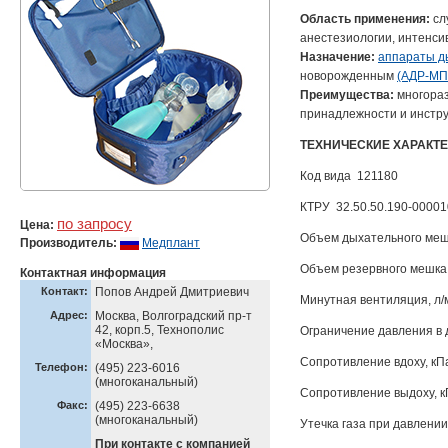
Область применения:
сл
анестезиологии, интенси
Назначение:
аппараты д
новорожденным
(АДР-МП
Преимущества:
многораз
принадлежности и инстр
ТЕХНИЧЕСКИЕ ХАРАКТ
Код вида 121180
КТРУ 32.50.50.190-00001
по запросу
Цена:
Объем дыхательного меш
Производитель:
Медплант
Объем резервного мешка
Контактная информация
Контакт:
Попов Андрей Дмитриевич
Минутная вентиляция, л/м
Адрес:
Москва, Волгоградский пр-т
42, корп.5, Технополис
Ограничение давления в д
«Москва»,
Сопротивление вдоху, кПа 
Телефон:
(495) 223-6016
(многоканальный)
Сопротивление выдоху, кПа
Факс:
(495) 223-6638
(многоканальный)
Утечка газа при давлении 3
При контакте с компанией