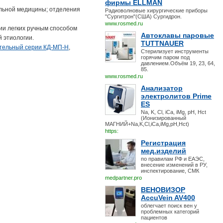
фирмы ELLMAN
льной медицины; отделения
Радиоволновые хирургические приборы
"Сургитрон"(США) Сургидрон.
www.rosmed.ru
ии легких ручным способом
Автоклавы паровые
й этиологии.
TUTTNAUER
тельный серии КД-МП-Н
,
Стерилизует инструменты
горячим паром под
давлением.Объём 19, 23, 64,
85.
www.rosmed.ru
Анализатор
электролитов Prime
ES
Na, K, Cl, iCa, iMg, pH, Hct
(Ионизированный
МАГНИЙ+Na,K,Cl,iCa,iMg,pH,Hct)
https:
Регистрация
мед.изделий
по правилам РФ и ЕАЭС,
внесение изменений в РУ,
инспектирование, СМК
medpartner.pro
ВЕНОВИЗОР
AccuVein AV400
облегчает поиск вен у
проблемных категорий
пациентов