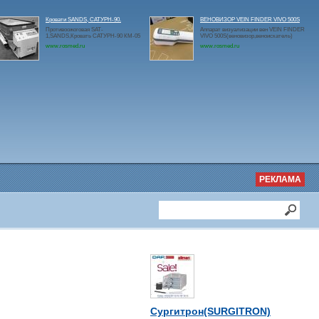
Кровати SANDS, САТУРН-90.
ВЕНОВИЗОР VEIN FINDER VIVO 500S
Противоожоговая SAT-
Аппарат визуализации вен VEIN FINDER
1,SANDS,Кровать САТУРН-90 КМ-05
VIVO 500S(веновизор,веноискатель)
www.rosmed.ru
www.rosmed.ru
РЕКЛАМА
Сургитрон(SURGITRON)