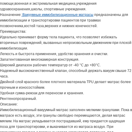
помощи,военная и экстремальная медицина,учреждения
здравоохранения,школы, спортивные учреждения.
Назначение:
Вакуумные иммобилизационные матрасы
предназначены для
иммобилизации и транспортировки пациентов при травмах
позвоночника,костей таза,верхних и нижних конечностей.
Преимущества:
Идеально принимает форму тела пациента, что позволяет избежать
вторичных повреждений, вызванных непроизвольным движением при плохой
иммобилизации.
Легкость и быстрота применения, удобство хранения и очистки.
Запатентованная многокамерная конструкция.
Широкий диапазон рабочих температур от -40 °С до +80°С.
Надежный высококачественный клапан, способный держать вакуум свыше 72
часа.
Двойной слой красного более плотного материала TPU делает матрас более
прочным и износостойким.
Удобная сумка-рюкзак для переноски и хранения.
Рентгенопрозрачный.
Описание:
Иммобилизационный вакуумный матрас заполнен мелкими гранулами. Пока в
матрасе есть воздух, эти гранулы свободно перемещаются, делая матрас
мягким. На матрас укладывается пострадавший, ему придается щадящая
поза для транспортировки, и выкачивается из матраса воздух. При