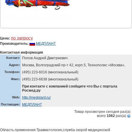
по запросу
Цена:
Производитель:
МЕДПЛАНТ
Контактная информация
Контакт:
Попов Андрей Дмитриевич
Адрес:
Москва, Волгоградский пр-т 42, корп.5, Технополис «Москва»,
Телефон:
(495) 223-6016 (многоканальный)
Факс:
(495) 223-6638 (многоканальный)
При контакте с компанией сообщите что Вы с портала
Росмед.ру
Web:
http://medplant.ru/
Поставщик:
МЕДПЛАНТ
Товар просмотрен сегодня
раз(a)
всего
1062
раз(a)
Область применения:Травматология,служба скорой медицинской