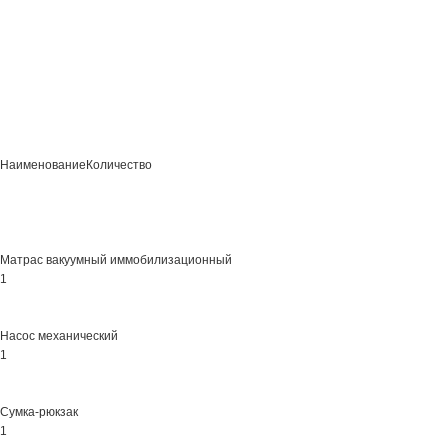
НаименованиеКоличество
Матрас вакуумный иммобилизационный
1
Насос механический
1
Сумка-рюкзак
1