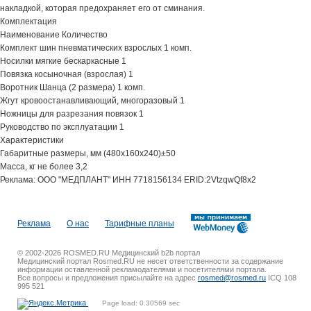
накладкой, которая предохраняет его от сминания.
Комплектация
Наименование Количество
Комплект шин пневматических взрослых 1 комп.
Носилки мягкие бескаркасные 1
Повязка косыночная (взрослая) 1
Воротник Шанца (2 размера) 1 комп.
Жгут кровоостанавливающий, многоразовый 1
Ножницы для разрезания повязок 1
Руководство по эксплуатации 1
Характеристики
Габаритные размеры, мм (480х160х240)±50
Масса, кг не более 3,2
Реклама: ООО "МЕДПЛАНТ" ИНН 7718156134 ERID:2VtzqwQf8x2
Реклама
О нас
Тарифные планы
© 2002-2026 ROSMED.RU Медицинский b2b портал
Медицинский портал Rosmed.RU не несет ответственности за содержание
информации оставленной рекламодателями и посетителями портала.
Все вопросы и предложения присылайте на адрес
rosmed@rosmed.ru
ICQ 108
995 521
Page load: 0.30569 sec