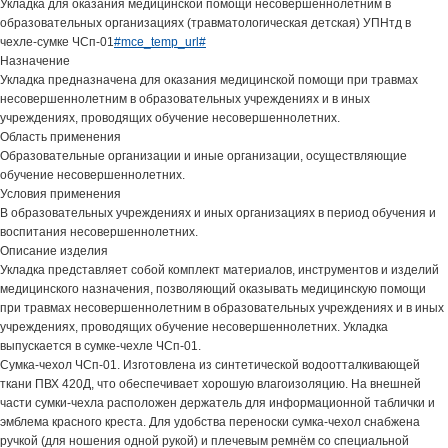
Укладка для оказания медицинской помощи несовершеннолетним в
образовательных организациях (травматологическая детская) УПНтд в
чехле-сумке ЧСп-01
#mce_temp_url#
Назначение
Укладка предназначена для оказания медицинской помощи при травмах
несовершеннолетним в образовательных учреждениях и в иных
учреждениях, проводящих обучение несовершеннолетних.
Область применения
Образовательные организации и иные организации, осуществляющие
обучение несовершеннолетних.
Условия применения
В образовательных учреждениях и иных организациях в период обучения и
воспитания несовершеннолетних.
Описание изделия
Укладка представляет собой комплект материалов, инструментов и изделий
медицинского назначения, позволяющий оказывать медицинскую помощи
при травмах несовершеннолетним в образовательных учреждениях и в иных
учреждениях, проводящих обучение несовершеннолетних. Укладка
выпускается в сумке-чехле ЧСп-01.
Сумка-чехол ЧСп-01. Изготовлена из синтетической водоотталкивающей
ткани ПВХ 420Д, что обеспечивает хорошую влагоизоляцию. На внешней
части сумки-чехла расположен держатель для информационной таблички и
эмблема красного креста. Для удобства переноски сумка-чехол снабжена
ручкой (для ношения одной рукой) и плечевым ремнём со специальной