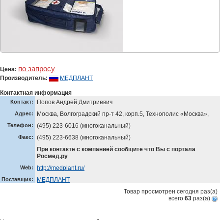
по запросу
Цена:
Производитель:
МЕДПЛАНТ
Контактная информация
Контакт:
Попов Андрей Дмитриевич
Адрес:
Москва, Волгоградский пр-т 42, корп.5, Технополис «Москва»,
Телефон:
(495) 223-6016 (многоканальный)
Факс:
(495) 223-6638 (многоканальный)
При контакте с компанией сообщите что Вы с портала
Росмед.ру
Web:
http://medplant.ru/
Поставщик:
МЕДПЛАНТ
Товар просмотрен сегодня
раз(a)
всего
63
раз(a)