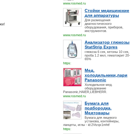
www.rosmed.ru
Стойки медицинские
для аппаратуры
Для размещения
диагностического
жи!
оборудования, приборов,
инструментов.
www.rosmed.ru
Анализатор глюкозы
StatStrip Expres
глюкоза 6 сек, кетоны 10 сек,
проба 1.2 мкл, гематокрит 20-
65%
https:
Мед.
холодильники,лари
Panasonic
Холодильное мед.
оборудование
Panasonic,HAIER,LIEBHERR.
www.rosmed.ru
Бумага для
подбородка.
Медтовары
Бумага для лицевого
установа, контейнеры,
ланцеты, иглы - id:2Vtzqx1mhtf
https: