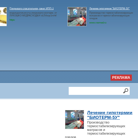
Покрывало спасательное, пакет ИПП-1
Лечение гипотермии "БИОТЕРМ-5У"
медизделия,жгуты,покрывало изотерм. от
Производство термостабилизирующих
ЛУКОШКО МЕДРАСХОДКИ id:2Vtzqx1mhtf
матрасов и термостабилизирующих
пледов
https:
www.rosmed.ru
РЕКЛАМА
Лечение гипотермии
"БИОТЕРМ-5У"
Производство
термостабилизирующих
матрасов и
термостабилизирующих
пледов