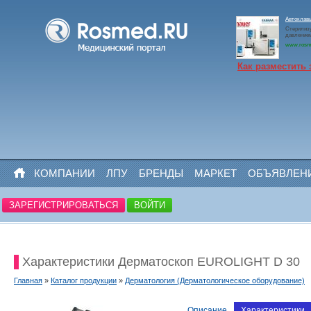
Автоклав
Стерилизу
давлением
www.rosm
Как разместить 
КОМПАНИИ
ЛПУ
БРЕНДЫ
МАРКЕТ
ОБЪЯВЛЕН
ЗАРЕГИСТРИРОВАТЬСЯ
ВОЙТИ
Характеристики Дерматоскоп EUROLIGHT D 30
Главная
»
Каталог продукции
»
Дерматология (Дерматологическое оборудование)
Описание
Характеристики