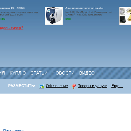
ы паровые TUTTNAUER
Анализатор электролитов Prime ES
ет инструменты горячим паром под
Na, K, Cl, iCa, iMg, pH, Hct (Ионизированный
.Объём 19, 23, 64, 85.
МАГНИЙ+Na,K,Cl,iCa,iMg,pH,Hct)
ed.ru
https:
здесь тизер?
ИЯ
КУПЛЮ
СТАТЬИ
НОВОСТИ
ВИДЕО
РАЗМЕСТИТЬ:
Объявление
Товары и услуги
Еще...
Поставщики