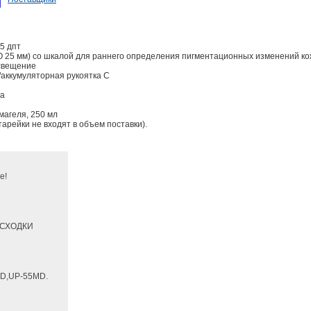
,5 дпт
(O 25 мм) со шкалой для раннего определения пигментационных изменений ко
свещение
/аккумуляторная рукоятка C
та
магеля, 250 мл
атарейки не входят в объем поставки).
е!
РАСХОДКИ
D,UP-55MD.