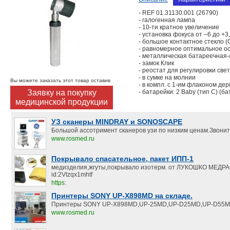
- REF 01.31130.001 (26790)
- галогенная лампа
- 10-ти кратное увеличение
- установка фокуса от –6 до +3
- большое контактное стекло 
- равномерное оптимальное о
- металлическая батареечная-
- замок Клик
- реостат для регулировки све
- в сумке на молнии
Вы можете заказать этот товар оставив
- в компл. с 1-им флаконом дер
Заявку на покупку
- батарейки: 2 Baby (тип C) (б
медицинской продукции
УЗ сканеры MINDRAY и SONOSCAPE
Большой ассотримент сканеров узи по низким ценам.Звонит
www.rosmed.ru
Покрывало спасательное, пакет ИПП-1
медизделия,жгуты,покрывало изотерм. от ЛУКОШКО МЕД
id:2Vtzqx1mhtf
https:
Принтеры SONY UP-X898MD на складе.
Принтеры SONY UP-X898MD,UP-25MD,UP-D25MD,UP-D55M
www.rosmed.ru