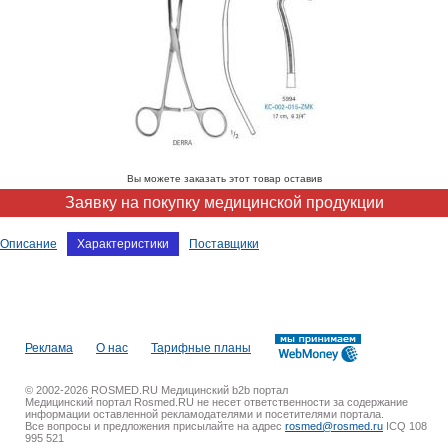
Вы можете заказать этот товар оставив
Заявку на покупку медицинской продукции
Описание
Характеристики
Поставщики
Реклама
О нас
Тарифные планы
© 2002-2026 ROSMED.RU Медицинский b2b портал
Медицинский портал Rosmed.RU не несет ответственности за содержание
информации оставленной рекламодателями и посетителями портала.
Все вопросы и предложения присылайте на адрес
rosmed@rosmed.ru
ICQ 108
995 521