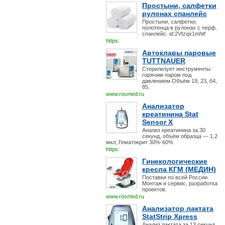
Простыни, салфетки
рулонах спанлейс
Простыни, салфетки,
полотенца в рулонах с перф.
спанлейс. id:2Vtzqx1mhtf
https:
Автоклавы паровые
TUTTNAUER
Стерилизует инструменты
горячим паром под
давлением.Объём 19, 23, 64,
85.
www.rosmed.ru
Анализатор
креатинина Stat
Sensor X
Анализ креатинина за 30
секунд, объём образца — 1,2
мкл; Гематокрит 30%-60%
https:
Гинекологические
кресла КГМ (МЕДИН)
Поставки по всей России.
Монтаж и сервис, разработка
проектов.
www.rosmed.ru
Анализатор лактата
StatStrip Xpress
Анализ лактата за 13 секунд