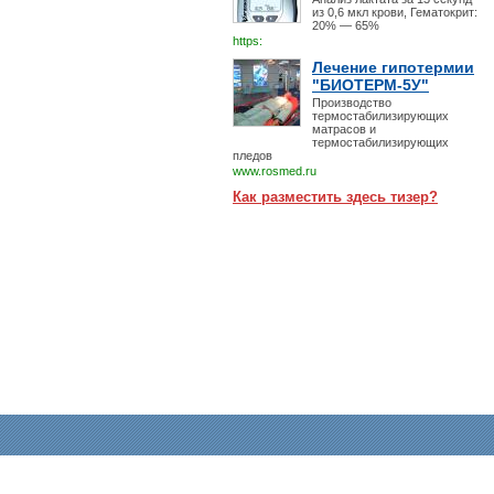
из 0,6 мкл крови, Гематокрит:
20% — 65%
https:
Лечение гипотермии
"БИОТЕРМ-5У"
Производство
термостабилизирующих
матрасов и
термостабилизирующих
пледов
www.rosmed.ru
Как разместить здесь тизер?