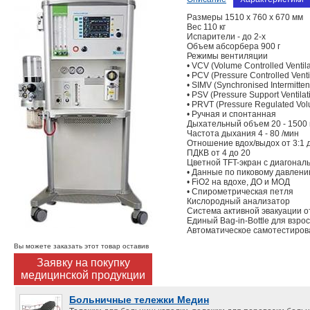
Размеры 1510 х 760 х 670 мм
Вес 110 кг
Испарители - до 2-х
Объем абсорбера 900 г
Режимы вентиляции
• VCV (Volume Controlled Ventila
• PCV (Pressure Controlled Venti
• SIMV (Synchronised Intermitten
• PSV (Pressure Support Ventilat
• PRVT (Pressure Regulated Vol
• Ручная и спонтанная
Дыхательный объем 20 - 1500
Частота дыхания 4 - 80 /мин
Отношение вдох/выдох от 3:1 до
ПДКВ от 4 до 20
Цветной TFT-экран с диагональ
• Данные по пиковому давлени
• FiO2 на вдохе, ДО и МОД
• Спирометрическая петля
Кислородный анализатор
Система активной эвакуации о
Единый Bag-in-Bottle для взро
Автоматическое самотестиров
Вы можете заказать этот товар оставив
Заявку на покупку
медицинской продукции
Больничные тележки Медин