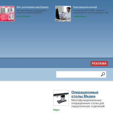
Мед. холодильники,лари Panasonic
Регистрация мед.изделий
Холодильное мед. оборудование
по правилам РФ и ЕАЭС, внесение
Panasonic,HAIER,LIEBHERR.
изменений в РУ, инспектирование, СМК
www.rosmed.ru
medpartner.pro
РЕКЛАМА
Операционные
столы Медин
Многофункциональные
операционные столы для
хирургических отделений.
https: