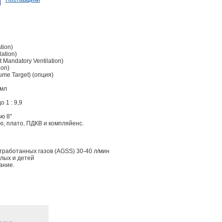
tion)
lation)
t Mandatory Ventilation)
ion)
ume Target) (опция)
 мл
 1 : 9,9
ю 8"
ю, плато, ПДКВ и компляйенс.
тработанных газов (AGSS) 30-40 л/мин
слых и детей
ание.