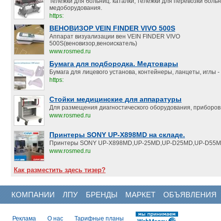
Тележки для больниц: каталки, тележки для перевозки боль
медоборудования.
https:
ВЕНОВИЗОР VEIN FINDER VIVO 500S
Аппарат визуализации вен VEIN FINDER VIVO
500S(веновизор,веноискатель)
www.rosmed.ru
Бумага для подбородка. Медтовары
Бумага для лицевого установа, контейнеры, ланцеты, иглы - 
https:
Стойки медицинские для аппаратуры
Для размещения диагностического оборудования, приборов,
www.rosmed.ru
Принтеры SONY UP-X898MD на складе.
Принтеры SONY UP-X898MD,UP-25MD,UP-D25MD,UP-D55M
www.rosmed.ru
Как разместить здесь тизер?
КОМПАНИИ
ЛПУ
БРЕНДЫ
МАРКЕТ
ОБЪЯВЛЕНИЯ
Реклама
О нас
Тарифные планы