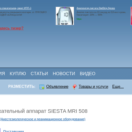
 спасательное, пакет ИПП-1
Анализатор лактата StatStrip Xpress
ия,жгуты,покрывало изотерм. от ЛУКОШКО
Анализ лактата за 13 секунд из 0,6 мкл крови,
ДКИ id:2Vtzqx1mhtf
Гематокрит: 20% — 65%
https:
здесь тизер?
ИЯ
КУПЛЮ
СТАТЬИ
НОВОСТИ
ВИДЕО
РАЗМЕСТИТЬ:
Объявление
Товары и услуги
Еще...
ательный аппарат SIESTA MRI 508
 (Анестезиологическое и реанимационное оборудование)
Поставщики