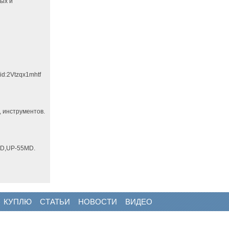
ных и
id:2Vtzqx1mhtf
 инструментов.
D,UP-55MD.
КУПЛЮ
СТАТЬИ
НОВОСТИ
ВИДЕО