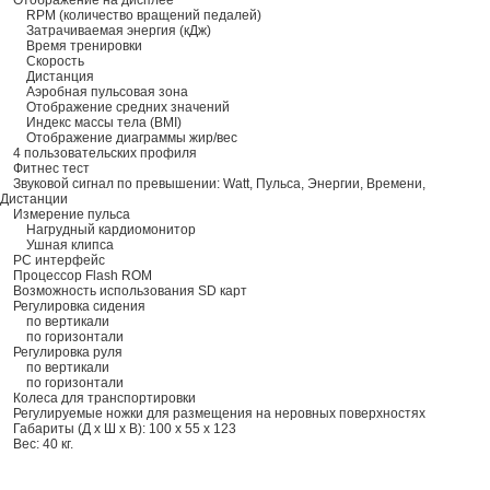
Отображение на дисплее
RPM (количество вращений педалей)
Затрачиваемая энергия (кДж)
Время тренировки
Скорость
Дистанция
Аэробная пульсовая зона
Отображение средних значений
Индекс массы тела (BMI)
Отображение диаграммы жир/вес
4 пользовательских профиля
Фитнес тест
Звуковой сигнал по превышении: Watt, Пульса, Энергии, Времени,
Дистанции
Измерение пульса
Нагрудный кардиомонитор
Ушная клипса
PC интерфейс
Процессор Flash ROM
Возможность использования SD карт
Регулировка сидения
по вертикали
по горизонтали
Регулировка руля
по вертикали
по горизонтали
Колеса для транспортировки
Регулируемые ножки для размещения на неровных поверхностях
Габариты (Д х Ш х В): 100 х 55 х 123
Вес: 40 кг.