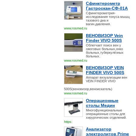
Сфинктерометр
Гастроскан-СФ-01А
Сфинктерометрия-
исследования тонуса мышц
тазового дна и
вагин.давления.
www.rosmed.ru
ВЕНОВИЗОР Vein
Finder VIVO 500S
Облегчает поиск вен у
ожоговых больных,онко
больных,туберкулёзных
больных.
www.rosmed.ru
ВЕНОВИЗОР VEIN
FINDER VIVO 500S
Аппарат визуализации вен
VEIN FINDER VIVO
500S(веновизор,веноискатель)
www.rosmed.ru
Операционные
столы Медин
Многофункциональные
операционные столы для
хирургических отделений.
https:
Анализатор
электролитов Prime