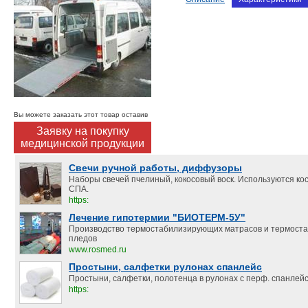
Вы можете заказать этот товар оставив
Заявку на покупку
медицинской продукции
Свечи ручной работы, диффузоры
Наборы свечей пчелиный, кокосовый воск. Используются ко
СПА.
https:
Лечение гипотермии "БИОТЕРМ-5У"
Производство термостабилизирующих матрасов и термост
пледов
www.rosmed.ru
Простыни, салфетки рулонах спанлейс
Простыни, салфетки, полотенца в рулонах с перф. спанлейс.
https: