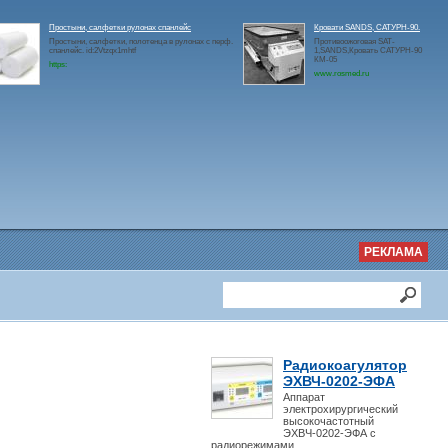
Простыни, салфетки рулонах спанлейс
Кровати SANDS, САТУРН-90.
Простыни, салфетки, полотенца в рулонах с перф.
Противоожоговая SAT-
спанлейс. id:2Vtzqx1mhtf
1,SANDS,Кровать САТУРН-90
КМ-05
https:
www.rosmed.ru
РЕКЛАМА
Радиокоагулятор
ЭХВЧ-0202-ЭФА
Аппарат
электрохирургический
высокочастотный
ЭХВЧ-0202-ЭФА с
радиорежимами