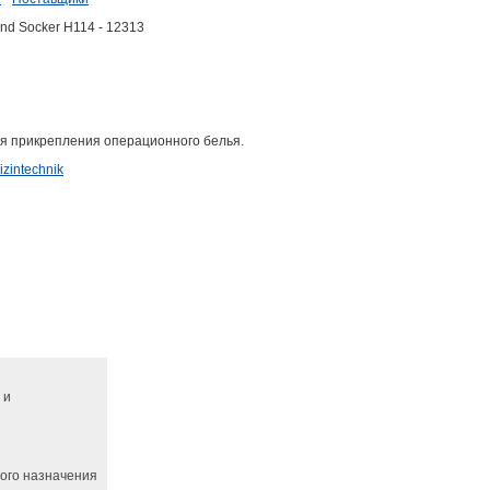
and Socker H114 - 12313
ля прикрепления операционного белья.
zintechnik
 и
ного назначения