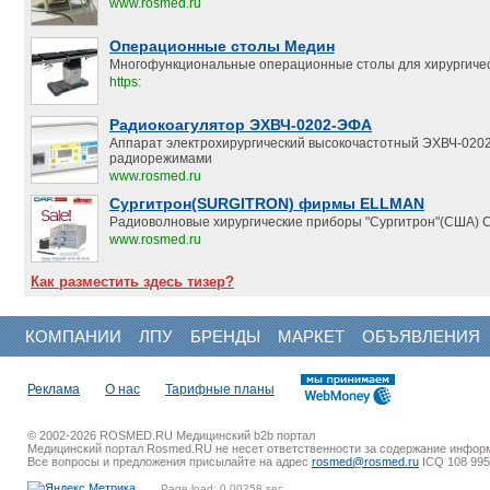
www.rosmed.ru
Операционные столы Медин
Многофункциональные операционные столы для хирургичес
https:
Радиокоагулятор ЭХВЧ-0202-ЭФА
Аппарат электрохирургический высокочастотный ЭХВЧ-020
радиорежимами
www.rosmed.ru
Сургитрон(SURGITRON) фирмы ELLMAN
Радиоволновые хирургические приборы "Сургитрон"(США) С
www.rosmed.ru
Как разместить здесь тизер?
КОМПАНИИ
ЛПУ
БРЕНДЫ
МАРКЕТ
ОБЪЯВЛЕНИЯ
Реклама
О нас
Тарифные планы
© 2002-2026 ROSMED.RU Медицинский b2b портал
Медицинский портал Rosmed.RU не несет ответственности за содержание инфор
Все вопросы и предложения присылайте на адрес
rosmed@rosmed.ru
ICQ 108 995
Page load: 0.00258 sec