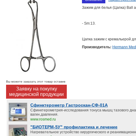
Зажим для белья (Цапка) Ball 
- Sm:13.
Цапка зажим с кремальерой д
Производитель:
Hermann Medi
Вы можете заказать этот товар оставив
Заявку на покупку
медицинской продукции
Сфинктерометр Гастроскан-СФ-01А
Сфинктерометрия-исследования тонуса мышц тазового дна
вагин.давления.
www.rosmed.ru
"БИОТЕРМ-5У" профилактика и лечение
Нагревательное устройство хирургического и реанимацион