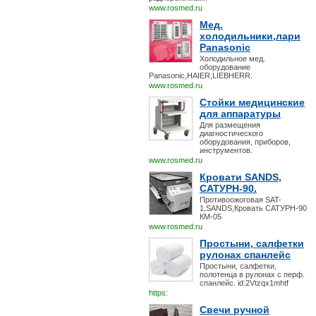
www.rosmed.ru
Мед.
холодильники,лари
Panasonic
Холодильное мед.
оборудование
Panasonic,HAIER,LIEBHERR.
www.rosmed.ru
Стойки медицинские
для аппаратуры
Для размещения
диагностического
оборудования, приборов,
инструментов.
www.rosmed.ru
Кровати SANDS,
САТУРН-90.
Противоожоговая SAT-
1,SANDS,Кровать САТУРН-90
КМ-05
www.rosmed.ru
Простыни, салфетки
рулонах спанлейс
Простыни, салфетки,
полотенца в рулонах с перф.
спанлейс. id:2Vtzqx1mhtf
https:
Свечи ручной