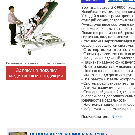
Вертикализатор GR 9900 - Ус
Новейшая система вертикализ
У людей долгое время прикова
функций легких, астрофия мыш
Функциональное состояние мно
положение и получает двигат
После неврологической травм
вертикальному положению.
Статическая вертикализация п
сердечнососудистой системы.
- Стол вертикализатор позвол
- С помощью системы можно из
- Мощный и надежный электрод
- Пациент надежно фиксирует
Вы можете заказать этот товар оставив
- Электродвигатель управляет
Заявку на покупку
- Ножная секция выполнена из
- Имеется поддержка для рук
медицинской продукции
- Вся работа системы контрол
- Система распознования спаз
- Автоматизируемое управлен
- Сенсорный дисплей дает воз
обеспечивает дополнительные
конечности в отдельности
- Настройки пациента и инфор
отображаются на мониторе в т
Производитель:
N-tech
ВЕНОВИЗОР VEIN FINDER VIVO 500S