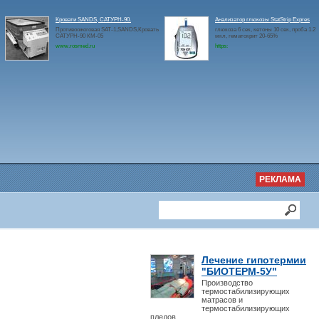
Кровати SANDS, САТУРН-90.
Анализатор глюкозы StatStrip Expres
Противоожоговая SAT-1,SANDS,Кровать
глюкоза 6 сек, кетоны 10 сек, проба 1.2
САТУРН-90 КМ-05
мкл, гематокрит 20-65%
www.rosmed.ru
https:
РЕКЛАМА
Лечение гипотермии
"БИОТЕРМ-5У"
Производство
термостабилизирующих
матрасов и
термостабилизирующих
пледов