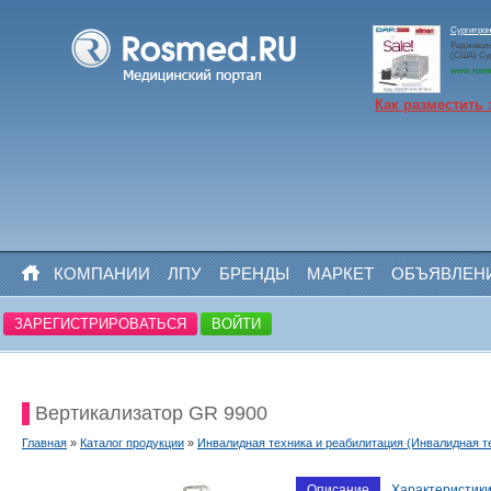
Сургитр
Радиоволн
(США) Су
www.rosm
Как разместить 
КОМПАНИИ
ЛПУ
БРЕНДЫ
МАРКЕТ
ОБЪЯВЛЕН
ЗАРЕГИСТРИРОВАТЬСЯ
ВОЙТИ
Вертикализатор GR 9900
Главная
»
Каталог продукции
»
Инвалидная техника и реабилитация (Инвалидная т
Описание
Характеристик