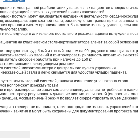
корение темпов ранней реабилитации у пастельных пациентов с неврологиче
ации с функцией пассивных движений нижних конечностей.
нных к постели, могут наблюдаться нарушения деятельности сердечнососуд
ц, деминерализация костной ткани, риск получения травмы при внезапном п
гих органов и систем организма может быть значительно улучшено, если па
ельную терапию.
ы и последующего длительного постельного режима пациены вынуждены пост
ациентов на классическом столе-вертикализаторе влечет за собой осложнен
яет осуществлять удобный и точный подъем на 90 градусов с помощью элект
бежать застойных явлений и контролировать ригидность нижних конечносте
вигатель способен работать при нагрузке до 150 кг
ся тремя мягкими фиксирующими ремнями
ся системой микрокомпьютера с центрального пульта управления
 нержавеющей стали и легко снимается для удобства укладки пациента
ируется компьютерной системой, включая изминение угла наклона стола
мов ног поможет избежать травм
ие и программирование задач согласно индивидуальным потребностям пацие
можность врачу регулировать движение нижних конечностей (скорость и ампли
 функции. Ассиметричный режим позволяет скорректировать объем движени
мация о тренировке (например, такие как продолжительность упражнений и к
ечении занятия и могут быть сохранены для документирования прогресса па