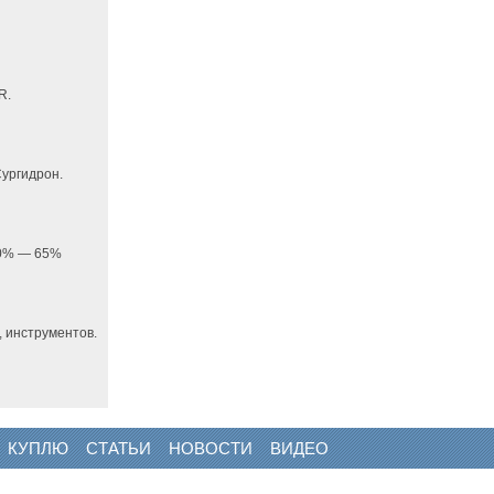
R.
ургидрон.
 20% — 65%
 инструментов.
КУПЛЮ
СТАТЬИ
НОВОСТИ
ВИДЕО