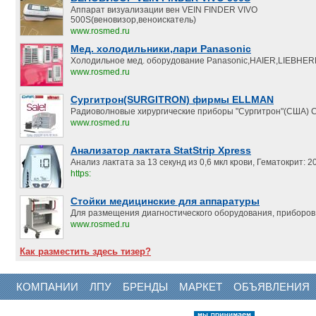
Аппарат визуализации вен VEIN FINDER VIVO
500S(веновизор,веноискатель)
www.rosmed.ru
Мед. холодильники,лари Panasonic
Холодильное мед. оборудование Panasonic,HAIER,LIEBHER
www.rosmed.ru
Сургитрон(SURGITRON) фирмы ELLMAN
Радиоволновые хирургические приборы "Сургитрон"(США) С
www.rosmed.ru
Анализатор лактата StatStrip Xpress
Анализ лактата за 13 секунд из 0,6 мкл крови, Гематокрит:
https:
Стойки медицинские для аппаратуры
Для размещения диагностического оборудования, приборов,
www.rosmed.ru
Как разместить здесь тизер?
КОМПАНИИ
ЛПУ
БРЕНДЫ
МАРКЕТ
ОБЪЯВЛЕНИЯ