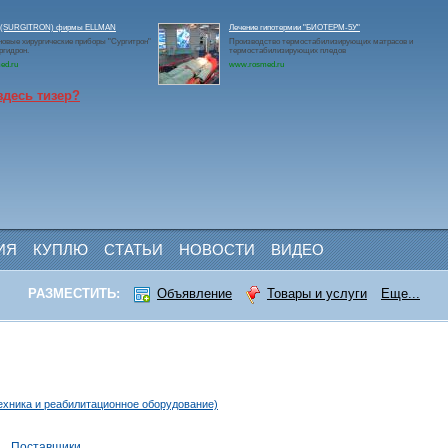
он(SURGITRON) фирмы ELLMAN
Лечение гипотермии "БИОТЕРМ-5У"
овые хирургические приборы "Сургитрон"
Производство термостабилизирующих матрасов и
ргидрон.
термостабилизирующих пледов
ed.ru
www.rosmed.ru
здесь тизер?
ИЯ
КУПЛЮ
СТАТЬИ
НОВОСТИ
ВИДЕО
РАЗМЕСТИТЬ:
Объявление
Товары и услуги
Еще...
ехника и реабилитационное оборудование)
и
Поставщики