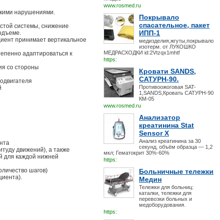
www.rosmed.ru
скими нарушениями.
Покрывало
спасательное, пакет
истой системы, снижение
ИПП-1
одъеме.
циент принимает вертикальное
медизделия,жгуты,покрывало
изотерм. от ЛУКОШКО
МЕДРАСХОДКИ id:2Vtzqx1mhtf
епенно адаптироваться к
https:
ия со стороны
Кровати SANDS,
САТУРН-90.
родвигателя
Противоожоговая SAT-
й
1,SANDS,Кровать САТУРН-90
КМ-05
www.rosmed.ru
Анализатор
креатинина Stat
Sensor X
Анализ креатинина за 30
нта
секунд, объём образца — 1,2
туду движений), а также
мкл; Гематокрит 30%-60%
й для каждой нижней
https:
оличество шагов)
Больничные тележки
циента).
Медин
Тележки для больниц:
каталки, тележки для
перевозки больных и
медоборудования.
https: