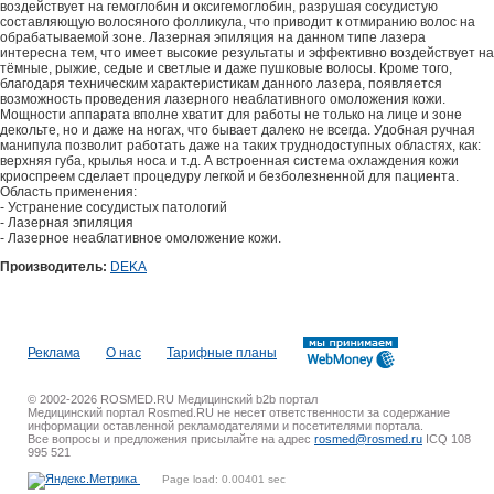
воздействует на гемоглобин и оксигемоглобин, разрушая сосудистую
составляющую волосяного фолликула, что приводит к отмиранию волос на
обрабатываемой зоне. Лазерная эпиляция на данном типе лазера
интересна тем, что имеет высокие результаты и эффективно воздействует на
тёмные, рыжие, седые и светлые и даже пушковые волосы. Кроме того,
благодаря техническим характеристикам данного лазера, появляется
возможность проведения лазерного неаблативного омоложения кожи.
Мощности аппарата вполне хватит для работы не только на лице и зоне
декольте, но и даже на ногах, что бывает далеко не всегда. Удобная ручная
манипула позволит работать даже на таких труднодоступных областях, как:
верхняя губа, крылья носа и т.д. А встроенная система охлаждения кожи
криоспреем сделает процедуру легкой и безболезненной для пациента.
Область применения:
- Устранение сосудистых патологий
- Лазерная эпиляция
- Лазерное неаблативное омоложение кожи.
Производитель:
DEKA
Реклама
О нас
Тарифные планы
© 2002-2026 ROSMED.RU Медицинский b2b портал
Медицинский портал Rosmed.RU не несет ответственности за содержание
информации оставленной рекламодателями и посетителями портала.
Все вопросы и предложения присылайте на адрес
rosmed@rosmed.ru
ICQ 108
995 521
Page load: 0.00401 sec