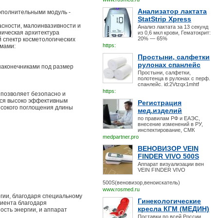
Анализатор лактата
ополнительными модуль -
StatStrip Xpress
асности, малоинвазивности и
Анализ лактата за 13 секунд
ническая архитектура
из 0,6 мкл крови, Гематокрит:
20% — 65%
 спектр косметологических
https:
емами:
Простыни, салфетки
рулонах спанлейс
наконечниками под размер
Простыни, салфетки,
полотенца в рулонах с перф.
спанлейс. id:2Vtzqx1mhtf
https:
 позволяет безопасно и
тся высоко эффективным
Регистрация
ысокого поглощения длины
мед.изделий
по правилам РФ и ЕАЭС,
внесение изменений в РУ,
инспектирование, СМК
medpartner.pro
ВЕНОВИЗОР VEIN
FINDER VIVO 500S
Аппарат визуализации вен
VEIN FINDER VIVO
500S(веновизор,веноискатель)
www.rosmed.ru
гии, благодаря специальному
Гинекологические
циента благодаря
кресла КГМ (МЕДИН)
сть энергии, и аппарат
Поставки по всей России.