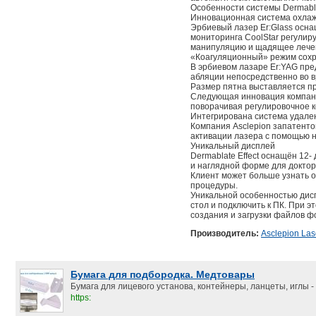
Особенности системы Dermablat
Инновационная система охлаж
Эрбиевый лазер Er:Glass осна
мониторинга CoolStar регулир
манипуляцию и щадящее лече
«Коагуляционный» режим сохр
В эрбиевом лазаре Er:YAG пр
абляции непосредственно во 
Размер пятна выставляется пр
Следующая инновация компании
поворачивая регулировочное к
Интегрирована система удале
Компания Asclepion запатенто
активации лазера с помощью 
Уникальный дисплей
Dermablate Effect оснащён 1
и наглядной форме для доктор
Клиент может больше узнать о
процедуры.
Уникальной особенностью дисп
стол и подключить к ПК. При 
создания и загрузки файлов ф
Производитель:
Asclepion Las
Бумага для подбородка. Медтовары
Бумага для лицевого установа, контейнеры, ланцеты, иглы - 
https: