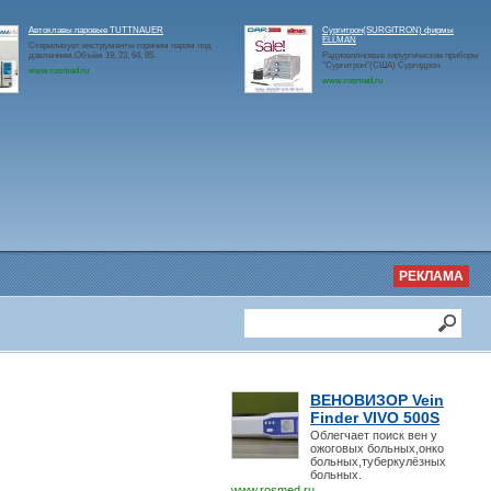
Автоклавы паровые TUTTNAUER
Сургитрон(SURGITRON) фирмы
ELLMAN
Стерилизует инструменты горячим паром под
давлением.Объём 19, 23, 64, 85.
Радиоволновые хирургические приборы
"Сургитрон"(США) Сургидрон.
www.rosmed.ru
www.rosmed.ru
РЕКЛАМА
ВЕНОВИЗОР Vein
Finder VIVO 500S
Облегчает поиск вен у
ожоговых больных,онко
больных,туберкулёзных
больных.
www.rosmed.ru