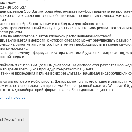
e Effect:
дения CoolStar
щен системой CoolStar, которая обеспечивает комфорт пациента на протяже
ует уровень охлаждения, всегда обеспечивает пониженную температуру, гар
ние.
аняет поле обработки чистым и свободным для обзора врача
едусмотрен специальный «коагуляционный» или «термо» режим в который мо
время работы.
ямо на аппликаторе с автоматической распознаванием системой.
, заключается в легкости, с которой оператор может регулировать размер пя
ольцо на рукоятке аппликатор. При этом нет необходимости в замене самого
ния микрочастиц
вала эргономичную форму апликатора с системой удаления микрочастиц, кот
ножной педали.
2- дюймовым сенсорным цветным дисплеем. На дисплее отображается необхо
а во время всего цикла процедур конкретного пациента.
 технике проведения и клинических результатах, наблюдая видеоролик или ф
лея является его мобильность. Доктор может снять его с панели аппарата, у
этом можно воспользоваться программой операционной системы Windows 6.0, 
ото - и видеолабораторий, формирования базы данных пациентов.
er Technologies
id:2Vtzqx1mhtf