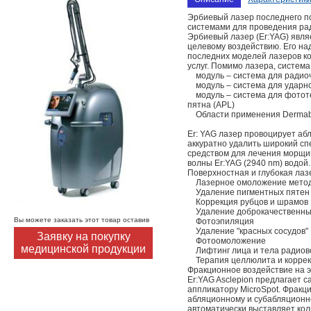
Эрбиевый лазер последнего п
системами для проведения ра
Эрбиевый лазер (Er:YAG) явля
целевому воздействию. Его на
последних моделей лазеров ко
услуг. Помимо лазера, систем
модуль – система для радиоч
модуль – система для ударно
модуль – система для фототе
пятна (APL)
Области применения Dermabla
Er: YAG лазер провоцирует аб
аккуратно удалить широкий с
средством для лечения морщин
волны Er:YAG (2940 nm) водой.
Поверхностная и глубокая ла
Лазерное омоложение метод
Удаление пигментных пятен
Коррекция рубцов и шрамов
Удаление доброкачественных
Вы можете заказать этот товар оставив
Фотоэпиляция
Удаление "красных сосудов"
Заявку на покупку
Фотоомоложение
медицинской продукции
Лифтинг лица и тела радиов
Терапия целлюлита и коррек
Фракционное воздействие на 
Er:YAG Asclepion предлагает
аппликатору MicroSpot. Фракц
абляционному и субабляционно
автоматически выставляет ко