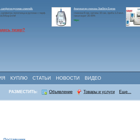
 салфетки рулонах спанлейс
Анализатор глюкозы StatStrip Expres
 салфетки, полотенца в рулонах с перф.
глюкоза 6 сек, кетоны 10 сек, проба 1.2 мкл,
id:2Vtzqx1mhtf
гематокрит 20-65%
https:
здесь тизер?
ИЯ
КУПЛЮ
СТАТЬИ
НОВОСТИ
ВИДЕО
РАЗМЕСТИТЬ:
Объявление
Товары и услуги
Еще...
и
Поставщики