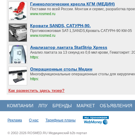
Гинекологические кресла КГМ (МЕДИН)
Поставки по всей России. Монтаж и сервис, разработка прое
www.rosmed.ru
Кровати SANDS, САТУРН-90.
Противоожоговая SAT-1,SANDS,Кровать САТУРН-90 КМ-05
www.rosmed.ru
Анализатор лактата StatStrip Xpress
Анализ лактата за 13 секунд из 0,6 мкл крови, Гематокрит:
https:
Операционные столы Медин
Многофункциональные операционные столы для хирургичес
https:
Как разместить здесь тизер?
КОМПАНИИ
ЛПУ
БРЕНДЫ
МАРКЕТ
ОБЪЯВЛЕНИЯ
Реклама
О нас
Тарифные планы
© 2002-2026 ROSMED.RU Медицинский b2b портал