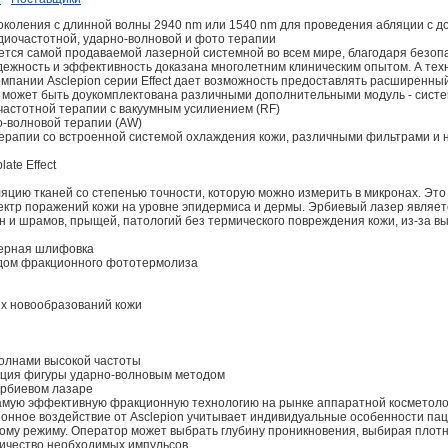
околения с длинной волны 2940 nm или 1540 nm для проведения абляции с д
диочастотной, ударно-волновой и фото терапии
ется самой продаваемой лазерной системной во всем мире, благодаря безоп
дежность и эффективность доказана многолетним клиническим опытом. А тех
мпании Asclepion серии Effect дает возможность предоставлять расширенный
а может быть доукомплектована различными дополнительными модуль - сист
астотной терапии с вакуумным усилиением (RF)
-волновой терапии (AW)
рапии со встроенной системой охлаждения кожи, различными фильтрами и 
te Effect
ляцию тканей со степенью точности, которую можно измерить в микронах. Это
пектр поражений кожи на уровне эпидермиса и дермы. Эрбиевый лазер являе
 и шрамов, прыщей, патологий без термического повреждения кожи, из-за в
зерная шлифовка
ом фракционного фототермолиза
 новообразований кожи
олнами высокой частоты
ция фигуры ударно-волновым методом
эрбиевом лазаре
 самую эффективную фракционную технологию на рынке аппаратной косметоло
ионное воздействие от Asclepion учитывает индивидуальные особенности па
му режиму. Оператор может выбрать глубину проникновения, выбирая плотно
личество необходимых импульсов.