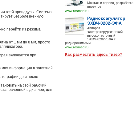
Монтаж и сервис, разработка
проектов.
www.rosmed.ru
нии всей процедуры. Система
антирует безболезненную
Радиокоагулятор
ЭХВЧ-0202-ЭФА
Аппарат
жно перейти из режима
электрохирургический
высокочастотный
ЭХВЧ-0202-ЭФА с
тна от 1 мм до 8 мм, просто
радиорежимами
 аппликатора.
www.rosmed.ru
Как разместить здесь тизер?
орая включается при
димая информация в понятной
отографии до и после
становить на свой рабочий
установленной в дисплее, для