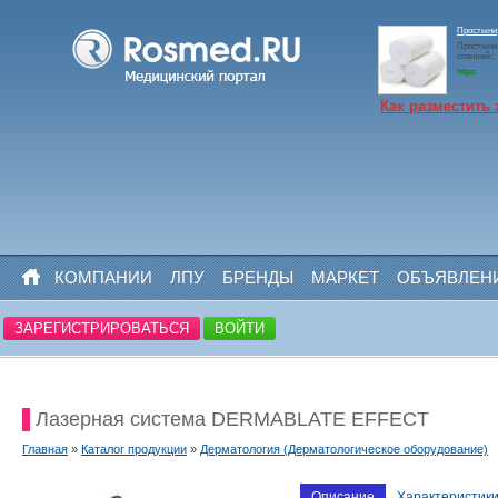
Простыни,
Простыни,
спанлейс. 
https:
Как разместить 
КОМПАНИИ
ЛПУ
БРЕНДЫ
МАРКЕТ
ОБЪЯВЛЕН
ЗАРЕГИСТРИРОВАТЬСЯ
ВОЙТИ
Лазерная система DERMABLATE EFFECT
Главная
»
Каталог продукции
»
Дерматология (Дерматологическое оборудование)
Описание
Характеристик