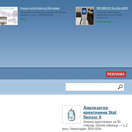
Бумага для подбородка. Медтовары
ВЕНОВИЗОР AccuVein AV400
Бумага для лицевого установа, контейнеры,
облегчает поиск вен у
ланцеты, иглы - id:2Vtzqx1mhtf
проблемных категорий
пациентов
https:
www.rosmed.ru
РЕКЛАМА
Анализатор
креатинина Stat
Sensor X
Анализ креатинина за 30
секунд, объём образца — 1,2
мкл; Гематокрит 30%-60%