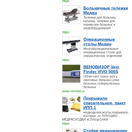
https:
Больничные тележки
Медин
Тележки для больниц:
каталки, тележки для
перевозки больных и
медоборудования.
https:
Операционные
столы Медин
Многофункциональные
операционные столы для
хирургических отделений.
https:
ВЕНОВИЗОР Vein
Finder VIVO 500S
Облегчает поиск вен у
ожоговых больных,онко
больных,туберкулёзных
больных.
www.rosmed.ru
Покрывало
спасательное, пакет
ИПП-1
медизделия,жгуты,покрывало
изотерм. от ЛУКОШКО
МЕДРАСХОДКИ id:2Vtzqx1mhtf
https:
Стойки медицинские