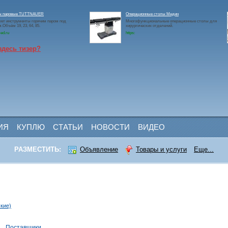
ы паровые TUTTNAUER
Операционные столы Медин
ет инструменты горячим паром под
Многофункциональные операционные столы для
.Объём 19, 23, 64, 85.
хирургических отделений.
ed.ru
https:
здесь тизер?
ИЯ
КУПЛЮ
СТАТЬИ
НОВОСТИ
ВИДЕО
РАЗМЕСТИТЬ:
Объявление
Товары и услуги
Еще...
кие)
и
Поставщики