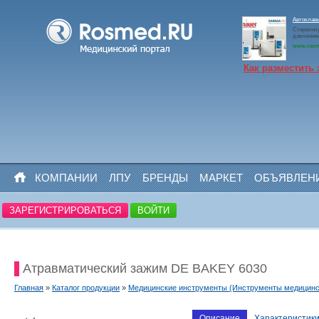
Автоклав
Стерилизу
давлением
www.rosm
Как разместить 
КОМПАНИИ
ЛПУ
БРЕНДЫ
МАРКЕТ
ОБЪЯВЛЕН
ЗАРЕГИСТРИРОВАТЬСЯ
ВОЙТИ
Атравматический зажим DE BAKEY 6030
Главная
»
Каталог продукции
»
Медицинские инструменты (Инструменты медицинс
Описание
Характеристик