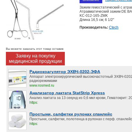
Зажим гемостатический с атра
Атравматический зажим DE B
KC-012-165-ZMK
Длина 16,5 см; 6 1/2"
Производитель:
Ctech
Вы можете заказать этот товар оставив
Заявку на покупку
медицинской продукции
Радиокоагулятор ЭХВЧ-0202-ЭФА
Аппарат электрохирургический высокочастотный ЭХВЧ-020
радиорежимами
www.rosmed.ru
Анализатор лактата StatStrip Xpress
Анализ лактата за 13 секунд из 0,6 мкл крови, Гематокрит:
https:
Простыни, салфетки рулонах спанлейс
Простыни, салфетки, полотенца в рулонах с перф. спанлейс.
https: