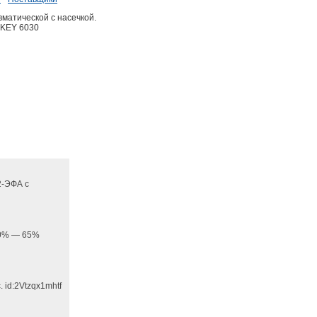
вматической с насечкой.
AKEY 6030
2-ЭФА с
 20% — 65%
 id:2Vtzqx1mhtf