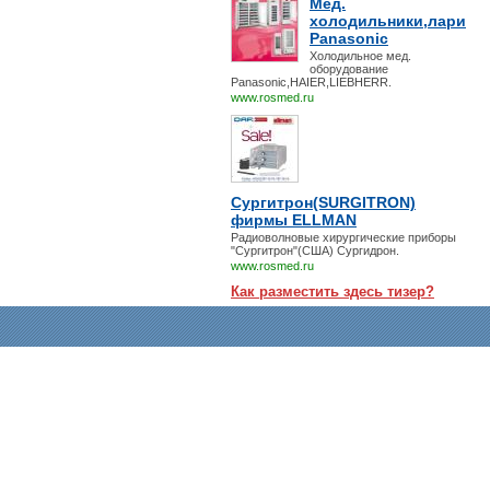
Мед.
холодильники,лари
Panasonic
Холодильное мед.
оборудование
Panasonic,HAIER,LIEBHERR.
www.rosmed.ru
Сургитрон(SURGITRON)
фирмы ELLMAN
Радиоволновые хирургические приборы
"Сургитрон"(США) Сургидрон.
www.rosmed.ru
Как разместить здесь тизер?