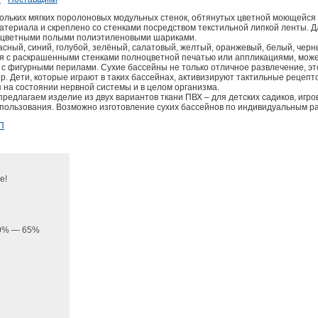
кольких мягких поролоновых модульных стенок, обтянутых цветной моющейся
материала и скреплено со стенками посредством текстильной липкой ленты. Д
ноцветными полыми полиэтиленовыми шариками.
асный, синий, голубой, зелёный, салатовый, желтый, оранжевый, белый, чер
ся с раскрашенными стенками полноцветной печатью или аппликациями, мож
 с фигурными перилами. Сухие бассейны не только отличное развлечение, э
р. Дети, которые играют в таких бассейнах, активизируют тактильные рецеп
 на состоянии нервной системы и в целом организма.
предлагаем изделие из двух вариантов ткани ПВХ – для детских садиков, игр
спользования. Возможно изготовление сухих бассейнов по индивидуальным р
П
е!
 20% — 65%