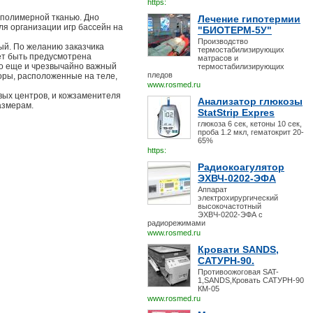
https:
 полимерной тканью. Дно
Лечение гипотермии
ля организации игр бассейн на
"БИОТЕРМ-5У"
Производство
ный. По желанию заказчика
термостабилизирующих
ет быть предусмотрена
матрасов и
то еще и чрезвычайно важный
термостабилизирующих
пледов
торы, расположенные на теле,
www.rosmed.ru
овых центров, и кожзаменителя
Анализатор глюкозы
азмерам.
StatStrip Expres
глюкоза 6 сек, кетоны 10 сек,
проба 1.2 мкл, гематокрит 20-
65%
https:
Радиокоагулятор
ЭХВЧ-0202-ЭФА
Аппарат
электрохирургический
высокочастотный
ЭХВЧ-0202-ЭФА с
радиорежимами
www.rosmed.ru
Кровати SANDS,
САТУРН-90.
Противоожоговая SAT-
1,SANDS,Кровать САТУРН-90
КМ-05
www.rosmed.ru