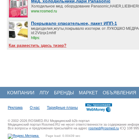
Мед. холодильники,лари Panasonic
Холодильное мед. оборудование Panasonic,HAIER,LIEBHER
www.rosmed.ru
Покрывало спасательное, пакет ИПП-1
медизделия,жгуты,покрывало изотерм. от ЛУКОШКО МЕД
id:2Vtzqx1mhtf
https:
Как разместить здесь тизер?
КОМПАНИИ
ЛПУ
БРЕНДЫ
МАРКЕТ
ОБЪЯВЛЕНИЯ
Реклама
О нас
Тарифные планы
© 2002-2026 ROSMED.RU Медицинский b2b портал
Медицинский портал Rosmed.RU не несет ответственности за содержание инфор
Все вопросы и предложения присылайте на адрес
rosmed@rosmed.ru
ICQ 108 995
Page load: 0.00439 sec