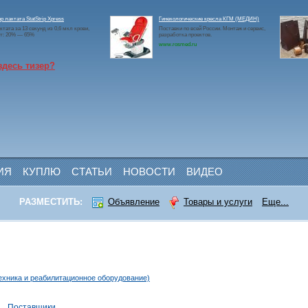
р лактата StatStrip Xpress
Гинекологические кресла КГМ (МЕДИН)
ктата за 13 секунд из 0,6 мкл крови,
Поставки по всей России. Монтаж и сервис,
ит: 20% — 65%
разработка проектов.
www.rosmed.ru
здесь тизер?
ИЯ
КУПЛЮ
СТАТЬИ
НОВОСТИ
ВИДЕО
РАЗМЕСТИТЬ:
Объявление
Товары и услуги
Еще...
ехника и реабилитационное оборудование)
и
Поставщики