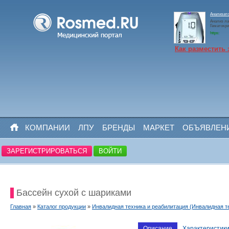
Анализато
Анализ ла
Гематокр
https:
Как разместить 
КОМПАНИИ
ЛПУ
БРЕНДЫ
МАРКЕТ
ОБЪЯВЛЕН
ЗАРЕГИСТРИРОВАТЬСЯ
ВОЙТИ
Бассейн сухой с шариками
Главная
»
Каталог продукции
»
Инвалидная техника и реабилитация (Инвалидная т
Описание
Характеристик