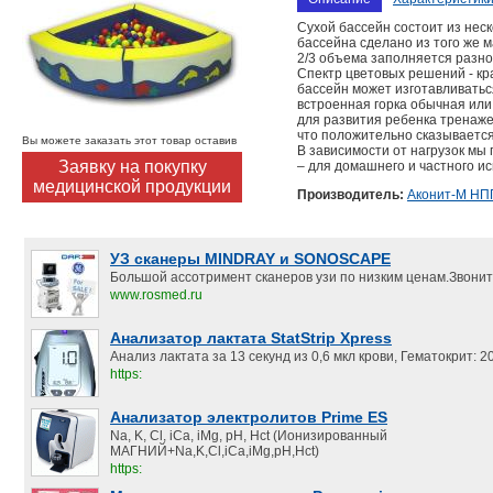
Сухой бассейн состоит из нес
бассейна сделано из того же 
2/3 объема заполняется раз
Спектр цветовых решений - кр
бассейн может изготавливать
встроенная горка обычная или
для развития ребенка тренаже
что положительно сказывается
Вы можете заказать этот товар оставив
В зависимости от нагрузок мы 
Заявку на покупку
– для домашнего и частного и
медицинской продукции
Производитель:
Аконит-М НП
УЗ сканеры MINDRAY и SONOSCAPE
Большой ассотримент сканеров узи по низким ценам.Звонит
www.rosmed.ru
Анализатор лактата StatStrip Xpress
Анализ лактата за 13 секунд из 0,6 мкл крови, Гематокрит:
https:
Анализатор электролитов Prime ES
Na, K, Cl, iCa, iMg, pH, Hct (Ионизированный
МАГНИЙ+Na,K,Cl,iCa,iMg,pH,Hct)
https: