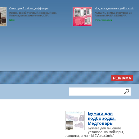
Свечи ручной работы, диффузоры
Мед. холодильники,лари Panasonic
Наборы свечей пчелиный, кокосовый воск.
Холодильное мед. оборудование
Используются косметологии, СПА.
Panasonic,HAIER,LIEBHERR.
https:
www.rosmed.ru
РЕКЛАМА
Бумага для
подбородка.
Медтовары
Бумага для лицевого
установа, контейнеры,
ланцеты, иглы - id:2Vtzqx1mhtf