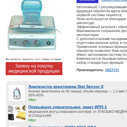
Автономный, с регулируемыми
Щадящая обработка вдоль боко
нервной системы пациента;
Легко используется благодаря
амплитуде;
Эффективный результат обрабо
Максимальное сохранение десн
эксплуатации.
С дополнительными насадками 
подготовка каналов зубов, в то
Применение основных функцио
обработки позволяет Вам пр
Имеет автономную систему под
Комплектуется базовым наборо
Вы можете заказать этот товар оставив
набор стандартных функций.
Заявку на покупку
Производитель:
АВЕРОН
медицинской продукции
Анализатор креатинина Stat Sensor X
Анализ креатинина за 30 секунд, объём образца — 1,2 мкл;
30%-60%
https:
Покрывало спасательное, пакет ИПП-1
медизделия,жгуты,покрывало изотерм. от ЛУКОШКО МЕД
id:2Vtzqx1mhtf
https: