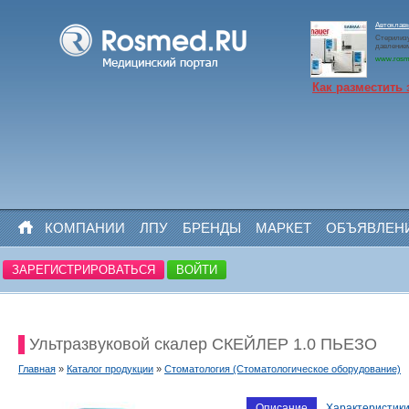
Автоклав
Стерилизу
давлением
www.rosm
Как разместить 
КОМПАНИИ
ЛПУ
БРЕНДЫ
МАРКЕТ
ОБЪЯВЛЕН
ЗАРЕГИСТРИРОВАТЬСЯ
ВОЙТИ
Ультразвуковой скалер СКЕЙЛЕР 1.0 ПЬЕЗО
Главная
»
Каталог продукции
»
Стоматология (Стоматологическое оборудование)
Описание
Характеристик