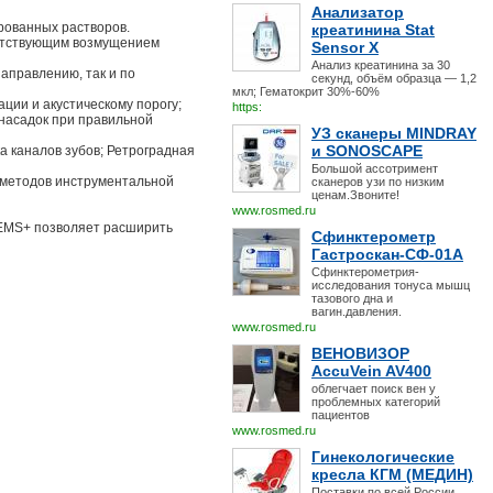
Анализатор
рованных растворов.
креатинина Stat
сутствующим возмущением
Sensor X
Анализ креатинина за 30
аправлению, так и по
секунд, объём образца — 1,2
мкл; Гематокрит 30%-60%
ции и акустическому порогу;
https:
 насадок при правильной
УЗ сканеры MINDRAY
и SONOSCAPE
а каналов зубов; Ретроградная
Большой ассотримент
методов инструментальной
сканеров узи по низким
ценам.Звоните!
www.rosmed.ru
 EMS+ позволяет расширить
Сфинктерометр
Гастроскан-СФ-01А
Сфинктерометрия-
исследования тонуса мышц
тазового дна и
вагин.давления.
www.rosmed.ru
ВЕНОВИЗОР
AccuVein AV400
облегчает поиск вен у
проблемных категорий
пациентов
www.rosmed.ru
Гинекологические
кресла КГМ (МЕДИН)
Поставки по всей России.