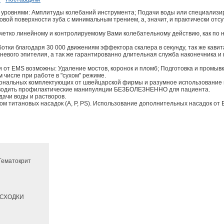
 уровнями: Амплитуды колебаний инструмента; Подачи воды или специализи
вой поверхности зуба с минимальным трением, а, значит, и практически от
 четко линейному и контролируемому Вами колебательному действию, как по н
тки благодаря 30 000 движениям эффектора скалера в секунду, так же кавита
евого эпителия, а так же гарантированно длительная служба наконечника и
от EMS возможны: Удаление мостов, коронок и пломб; Подготовка и промывк
м числе при работе в "сухом" режиме.
нальных комплектующих от швейцарской фирмы и разумное использование 
оводить профилактические манипуляции БЕЗБОЛЕЗНЕННО для пациента.
ачи воды и растворов.
м титановых насадок (A, P, PS). Использование дополнительных насадок от
 Гематокрит
РАСХОДКИ