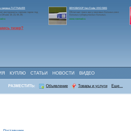
ы паровые TUTTNAUER
ВЕНОВИЗОР Vein Finder VIVO 500S
ет инструменты горячим паром под
Облегчает поиск вен у ожоговых больных,онко
.Объём 19, 23, 64, 85.
больных,туберкулёзных больных.
ed.ru
www.rosmed.ru
здесь тизер?
ИЯ
КУПЛЮ
СТАТЬИ
НОВОСТИ
ВИДЕО
РАЗМЕСТИТЬ:
Объявление
Товары и услуги
Еще...
и
Поставщики