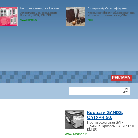
Мед. холодильники,лари Panasonic
Свечи ручной работы, диффузоры
Холодильное мед. оборудование
Наборы свечей пчелиный, кокосовый воск.
Panasonic,HAIER,LIEBHERR.
Используются косметологии, СПА.
www.rosmed.ru
https:
РЕКЛАМА
Кровати SANDS,
САТУРН-90.
Противоожоговая SAT-
1,SANDS,Кровать САТУРН-90
КМ-05
www.rosmed.ru