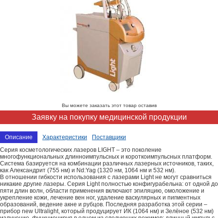
Вы можете заказать этот товар оставив
Заявку на покупку медицинской продукции
Описание
Характеристики
Поставщики
Серия косметологических лазеров LIGHT – это поколение
многофункциональных длинноимпульсных и короткоимпульсных платформ.
Система базируется на комбинации различных лазерных источников, таких,
как Александрит (755 нм) и Nd:Yag (1320 нм, 1064 нм и 532 нм).
В отношении гибкости использования с лазерами Light не могут сравниться
никакие другие лазеры. Серия Light полностью конфигурабельна: от одной до
пяти длин волн, области применения включают эпиляцию, омоложение и
укрепление кожи, лечение вен ног, удаление васкулярных и пигментных
образований, ведение акне и рубцов. Последняя разработка этой серии –
прибор new Ultralight, который продуцирует ИК (1064 нм) и Зелёное (532 нм)