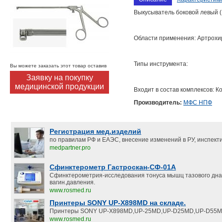
Выкусыватель боковой левый (
Области применения: Артрохи
Типы инструмента:
Вы можете заказать этот товар оставив
Заявку на покупку
медицинской продукции
Входит в состав комплексов: К
Производитель:
МФС НПФ
Регистрация мед.изделий
по правилам РФ и ЕАЭС, внесение изменений в РУ, инспект
medpartner.pro
Сфинктерометр Гастроскан-СФ-01А
Сфинктерометрия-исследования тонуса мышц тазового дна
вагин.давления.
www.rosmed.ru
Принтеры SONY UP-X898MD на складе.
Принтеры SONY UP-X898MD,UP-25MD,UP-D25MD,UP-D55M
www.rosmed.ru