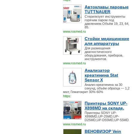
Автоклавы паровые
TUTTNAUER
Стерилизует инструменты
горячим паром под
давлением.Объём 19, 23, 64,
85.
www.rosmed.ru
Стойки медицинские
для аппаратуры
Для размещения
диагностического
оборудования, приборов,
инструментов.
www.rosmed.ru
Анализатор
креатинина Stat
Sensor X
Анализ креатинина за 30
секунд, объём образца — 1,2
мкл; Гематокрит 30%-60%
https:
Принтеры SONY UP-
X898MD на складе.
Принтеры SONY UP-
X898MD,UP-25MD,UP-
D25MD,UP-D55MD,UP-55MD.
www.rosmed.ru
ВЕНОВИЗОР Vein