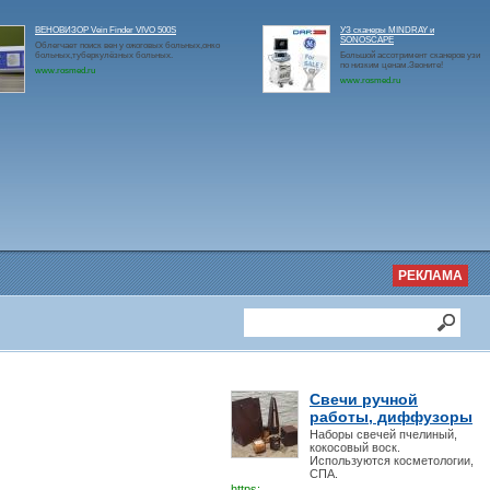
ВЕНОВИЗОР Vein Finder VIVO 500S
УЗ сканеры MINDRAY и
SONOSCAPE
Облегчает поиск вен у ожоговых больных,онко
больных,туберкулёзных больных.
Большой ассотримент сканеров узи
по низким ценам.Звоните!
www.rosmed.ru
www.rosmed.ru
РЕКЛАМА
Свечи ручной
работы, диффузоры
Наборы свечей пчелиный,
кокосовый воск.
Используются косметологии,
СПА.
https: