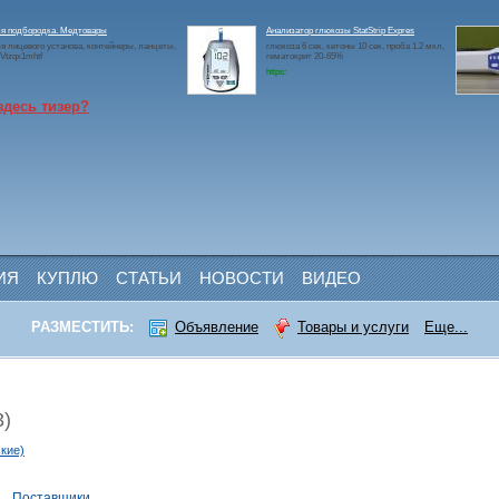
ля подбородка. Медтовары
Анализатор глюкозы StatStrip Expres
я лицевого установа, контейнеры, ланцеты,
глюкоза 6 сек, кетоны 10 сек, проба 1.2 мкл,
2Vtzqx1mhtf
гематокрит 20-65%
https:
здесь тизер?
ИЯ
КУПЛЮ
СТАТЬИ
НОВОСТИ
ВИДЕО
РАЗМЕСТИТЬ:
Объявление
Товары и услуги
Еще...
3)
кие)
и
Поставщики