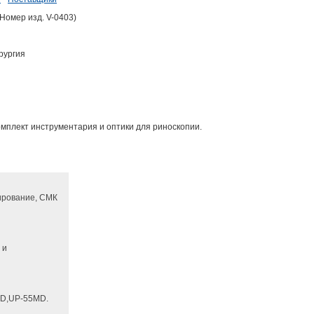
Номер изд. V-0403)
рургия
омплект инструментария и оптики для риноскопии.
ирование, СМК
 и
D,UP-55MD.