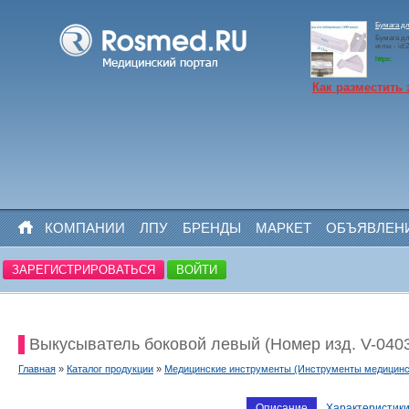
Бумага д
Бумага дл
иглы - id:
https:
Как разместить 
КОМПАНИИ
ЛПУ
БРЕНДЫ
МАРКЕТ
ОБЪЯВЛЕН
ЗАРЕГИСТРИРОВАТЬСЯ
ВОЙТИ
Выкусыватель боковой левый (Номер изд. V-040
Главная
»
Каталог продукции
»
Медицинские инструменты (Инструменты медицинс
Описание
Характеристик