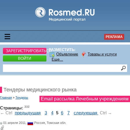
РЕКЛАМА
РАЗМЕСТИТЬ:
ЗАРЕГИСТРИРОВАТЬСЯ
Объявление
Товары и услуги
ВОЙТИ
Еще...
Тендеры медицинского рынка
Главная
»
Тендеры
Email рассылка Лечебным учреждениям
332
Страницы:
← Ctrl
предыдущая
3
4
5
6
7
следующая
Ctrl →
01 апреля 2011,
Россия,
Томская обл.