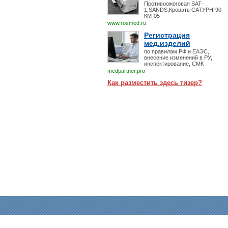
Противоожоговая SAT-
1,SANDS,Кровать САТУРН-90
КМ-05
www.rosmed.ru
Регистрация
мед.изделий
по правилам РФ и ЕАЭС,
внесение изменений в РУ,
инспектирование, СМК
medpartner.pro
Как разместить здесь тизер?