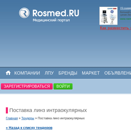
УЗ скане
Большой а
ценам.Зво
www.rosm
Как разместить 
КОМПАНИИ
ЛПУ
БРЕНДЫ
МАРКЕТ
ОБЪЯВЛЕН
ЗАРЕГИСТРИРОВАТЬСЯ
ВОЙТИ
Поставка линз интраокулярных
Главная
»
Тендеры
» Поставка линз интраокулярных
« Назад к списку тендеров