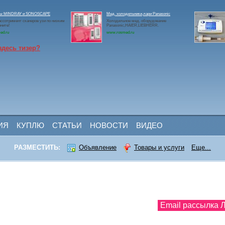
ры MINDRAY и SONOSCAPE
Мед. холодильники,лари Panasonic
ссотримент сканеров узи по низким
Холодильное мед. оборудование
ните!
Panasonic,HAIER,LIEBHERR.
ed.ru
www.rosmed.ru
здесь тизер?
ИЯ
КУПЛЮ
СТАТЬИ
НОВОСТИ
ВИДЕО
РАЗМЕСТИТЬ:
Объявление
Товары и услуги
Еще...
Email рассылка