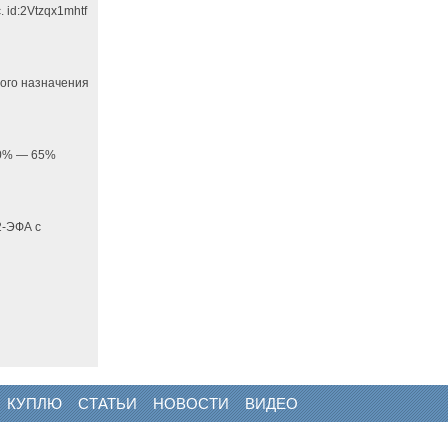
 id:2Vtzqx1mhtf
ного назначения
 20% — 65%
2-ЭФА с
КУПЛЮ
СТАТЬИ
НОВОСТИ
ВИДЕО