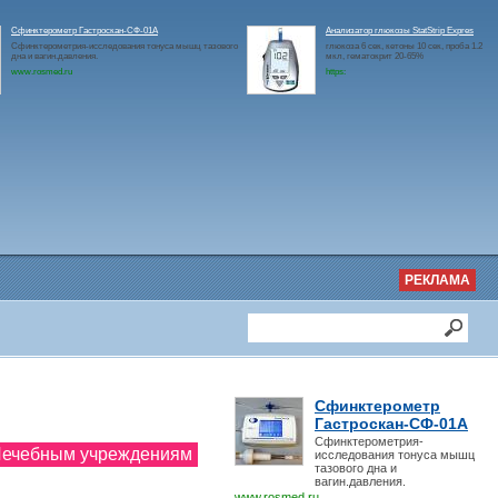
Сфинктерометр Гастроскан-СФ-01А
Анализатор глюкозы StatStrip Expres
Сфинктерометрия-исследования тонуса мышц тазового
глюкоза 6 сек, кетоны 10 сек, проба 1.2
дна и вагин.давления.
мкл, гематокрит 20-65%
www.rosmed.ru
https:
РЕКЛАМА
Сфинктерометр
Гастроскан-СФ-01А
Сфинктерометрия-
 Лечебным учреждениям
исследования тонуса мышц
тазового дна и
вагин.давления.
www.rosmed.ru