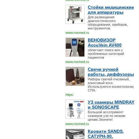
Стойки медицинские
для аппаратуры
Для размещения
диагностического
оборудования, приборов,
инструментов.
www.rosmed.ru
ВЕНОВИЗОР
AccuVein AV400
облегчает поиск вен у
проблемных категорий
пациентов
www.rosmed.ru
Свечи ручной
работы, диффузоры
Наборы свечей пчелиный,
кокосовый воск.
Используются косметологии,
СПА.
https:
УЗ сканеры MINDRAY
и SONOSCAPE
Большой ассотримент
сканеров узи по низким
ценам.Звоните!
www.rosmed.ru
Кровати SANDS,
САТУРН-90.