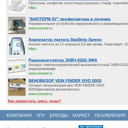
Простыни, салфетки, полотенца в рулонах с перф. спанлейс.
https:
"БИОТЕРМ-5У" профилактика и лечение
Нагревательное устройство хирургического и реанимацион
www.rosmed.ru
Анализатор лактата StatStrip Xpress
Анализ лактата за 13 секунд из 0,6 мкл крови, Гематокрит:
https:
Радиокоагулятор ЭХВЧ-0202-ЭФА
Аппарат электрохирургический высокочастотный ЭХВЧ-020
радиорежимами
www.rosmed.ru
ВЕНОВИЗОР VEIN FINDER VIVO 500S
Аппарат визуализации вен VEIN FINDER VIVO
500S(веновизор,веноискатель)
www.rosmed.ru
Как разместить здесь тизер?
КОМПАНИИ
ЛПУ
БРЕНДЫ
МАРКЕТ
ОБЪЯВЛЕНИЯ