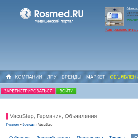
Сфинктер
Сфинктер
дна и ваг
www.rosm
Как разместить 
КОМПАНИИ
ЛПУ
БРЕНДЫ
МАРКЕТ
ОБЪЯВЛЕН
ЗАРЕГИСТРИРОВАТЬСЯ
ВОЙТИ
VacuStep, Германия, Объявления
Главная
»
Бренды
» VacuStep
О бренде
Дистрибьюторы
Поставщики
Товары
О