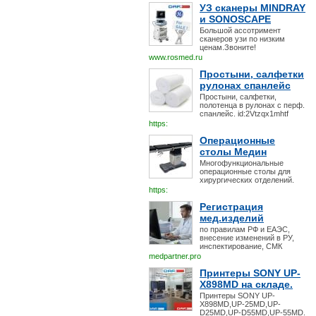
УЗ сканеры MINDRAY
и SONOSCAPE
Большой ассотримент
сканеров узи по низким
ценам.Звоните!
www.rosmed.ru
Простыни, салфетки
рулонах спанлейс
Простыни, салфетки,
полотенца в рулонах с перф.
спанлейс. id:2Vtzqx1mhtf
https:
Операционные
столы Медин
Многофункциональные
операционные столы для
хирургических отделений.
https:
Регистрация
мед.изделий
по правилам РФ и ЕАЭС,
внесение изменений в РУ,
инспектирование, СМК
medpartner.pro
Принтеры SONY UP-
X898MD на складе.
Принтеры SONY UP-
X898MD,UP-25MD,UP-
D25MD,UP-D55MD,UP-55MD.