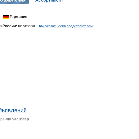
Германия
в России:
не указан
Как указать себя представителем
бъявлений
бренда
VacuStep