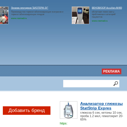
Лечение гипотермии "БИОТЕРМ-5У"
ВЕНОВИЗОР AccuVein AV400
Производство термостабилизирующих матрасов и
облегчает поиск вен у
термостабилизирующих пледов
проблемных категорий
пациентов
www.rosmed.ru
www.rosmed.ru
РЕКЛАМА
Анализатор глюкозы
StatStrip Expres
Добавить бренд
глюкоза 6 сек, кетоны 10 сек,
проба 1.2 мкл, гематокрит 20-
65%
https: