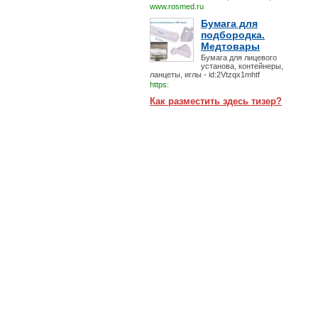
www.rosmed.ru
Бумага для
подбородка.
Медтовары
Бумага для лицевого
установа, контейнеры,
ланцеты, иглы - id:2Vtzqx1mhtf
https:
Как разместить здесь тизер?