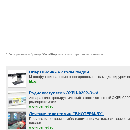
* Информация о бренде '
VacuStep
' взята из открытых источников
Операционные столы Медин
Многофункциональные операционные столы для хирургичес
https:
Радиокоагулятор ЭХВЧ-0202-ЭФА
Аппарат электрохирургический высокочастотный ЭХВЧ-020
радиорежимами
www.rosmed.ru
Лечение гипотермии "БИОТЕРМ-5У"
Производство термостабилизирующих матрасов и термост
пледов
www.rosmed.ru