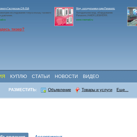
ометр Гастроскан-СФ-01А
Мед. холодильники,лари Panasonic
ометрия-исследования тонуса мышц тазового
Холодильное мед. оборудование
ин.давления.
Panasonic,HAIER,LIEBHERR.
ed.ru
www.rosmed.ru
здесь тизер?
ИЯ
КУПЛЮ
СТАТЬИ
НОВОСТИ
ВИДЕО
РАЗМЕСТИТЬ:
Объявление
Товары и услуги
Еще...
бъявления
Ассортимент