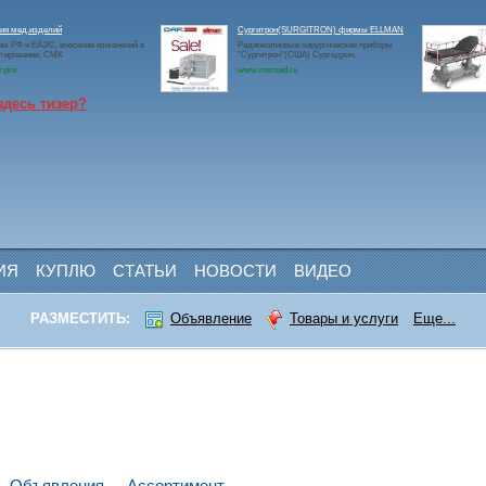
ия мед.изделий
Сургитрон(SURGITRON) фирмы ELLMAN
ам РФ и ЕАЭС, внесение изменений в
Радиоволновые хирургические приборы
ктирование, СМК
"Сургитрон"(США) Сургидрон.
r.pro
www.rosmed.ru
здесь тизер?
ИЯ
КУПЛЮ
СТАТЬИ
НОВОСТИ
ВИДЕО
РАЗМЕСТИТЬ:
Объявление
Товары и услуги
Еще...
Объявления
Ассортимент