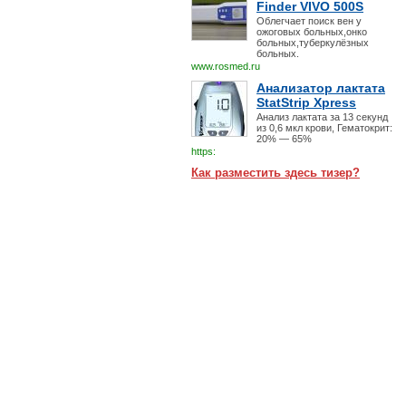
Finder VIVO 500S
Облегчает поиск вен у
ожоговых больных,онко
больных,туберкулёзных
больных.
www.rosmed.ru
Анализатор лактата
StatStrip Xpress
Анализ лактата за 13 секунд
из 0,6 мкл крови, Гематокрит:
20% — 65%
https:
Как разместить здесь тизер?