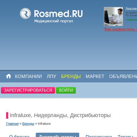
Регистрац
по правил
РУ, инспе
medpartne
Как разместить 
КОМПАНИИ
ЛПУ
БРЕНДЫ
МАРКЕТ
ОБЪЯВЛЕН
ЗАРЕГИСТРИРОВАТЬСЯ
ВОЙТИ
Infraluxe, Нидерланды, Дистрибьюторы
Главная
»
Бренды
» Infraluxe
О бренде
Дистрибьюторы
Поставщики
Товары