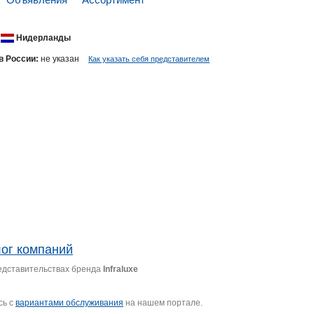
Нидерланды
в России:
не указан
Как указать себя представителем
лог компаний
едставительствах бренда
Infraluxe
сь с
вариантами обслуживания
на нашем портале.