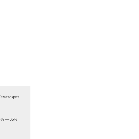
 Гематокрит
 20% — 65%