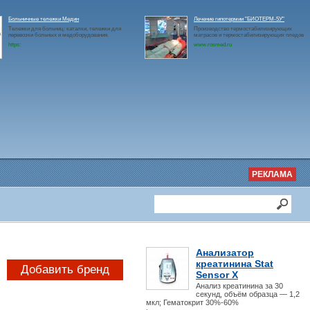
Больничные тележки Медин
Лечение гипотермии "БИОТЕРМ-5У"
Тележки для больниц: каталки, тележки для
Производство термостабилизирующих
перевозки больных и медоборудования.
матрасов и термостабилизирующих пледов
https:
www.rosmed.ru
РЕКЛАМА
Анализатор
креатинина Stat
Добавить бренд
Sensor X
Анализ креатинина за 30
секунд, объём образца — 1,2
мкл; Гематокрит 30%-60%