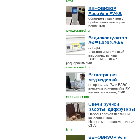
https:
ВЕНОВИЗОР
AccuVein AV400
облегчает поиск вен у
проблемных категорий
пациентов
www.rosmed.ru
Радиокоагулятор
ЭХВЧ-0202-ЭФА
Аппарат
электрохирургический
высокочастотный
ЭХВЧ-0202-ЭФА с
радиорежимами
www.rosmed.ru
Регистрация
мед.изделий
по правилам РФ и ЕАЭС,
внесение изменений в РУ,
инспектирование, СМК
medpartner.pro
Свечи ручной
работы, диффузоры
Наборы свечей пчелиный,
кокосовый воск.
Используются косметологии,
СПА.
https:
ВЕНОВИЗОР Vein