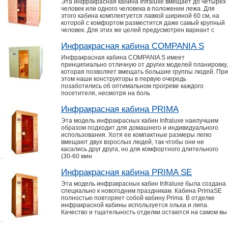
Эта инфракрасная кабина Infraluxe вмещает до четырех
человек или одного человека в положении лежа. Для
этого кабина комплектуется лавкой шириной 60 см, на
которой с комфортом разместится даже самый крупный
человек. Для этих же целей предусмотрен вариант с
Инфракрасная кабина COMPANIA S
Инфракрасная кабина COMPANIA S имеет
принципиально отличную от других моделей планировку,
которая позволяет вмещать большие группы людей. При
этом наши конструкторы в первую очередь
позаботились об оптимальном прогреве каждого
посетителя, несмотря на боль
Инфракрасная кабина PRIMA
Эта модель инфракрасных кабин Infraluxe наилучшим
образом подходит для домашнего и индивидуального
использования. Хотя ее компактные размеры легко
вмещают двух взрослых людей, так чтобы они не
касались друг друга, но для комфортного длительного
(30-60 мин
Инфракрасная кабина PRIMA SE
Эта модель инфракрасных кабин Infraluxe была создана
специально к новогодним праздникам. Кабина PrimaSE
полностью повторяет собой кабину Prima. В отделке
инфракрасной кабины используется ольха и липа.
Качество и тщательность отделки остаются на самом вы