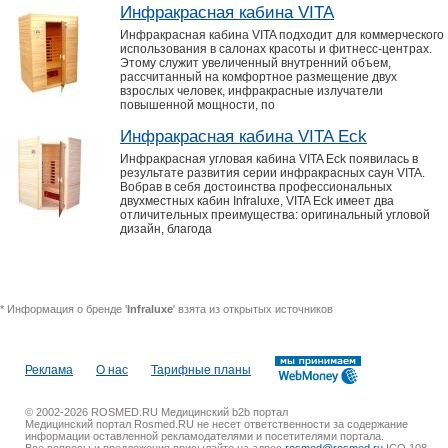
Инфракрасная кабина VITA
Инфракрасная кабина VITA подходит для коммерческого
использования в салонах красоты и фитнесс-центрах.
Этому служит увеличенный внутренний объем,
рассчитанный на комфортное размещение двух
взрослых человек, инфракрасные излучатели
повышенной мощности, по
Инфракрасная кабина VITA Eck
Инфракрасная угловая кабина VITA Eck появилась в
результате развития серии инфракрасных саун VITA.
Вобрав в себя достоинства профессиональных
двухместных кабин Infraluxe, VITA Eck имеет два
отличительных преимущества: оригинальный угловой
дизайн, благода
* Информация о бренде '
Infraluxe
' взята из открытых источников
Реклама
О нас
Тарифные планы
© 2002-2026 ROSMED.RU Медицинский b2b портал
Медицинский портал Rosmed.RU не несет ответственности за содержание
информации оставленной рекламодателями и посетителями портала.