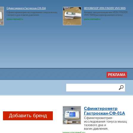
Сфинктерометр Гастроскан-СФ-01А
ВЕНОВИЗОР VEIN FINDER VIVO 500S
Сфинктерометрия-исследования тонуса мышц
Аппарат визуализации вен VEIN FINDER
тазового дна и вагин.давления.
VIVO 500S(веновизор,веноискатель)
www.rosmed.ru
www.rosmed.ru
РЕКЛАМА
Сфинктерометр
Гастроскан-СФ-01А
Добавить бренд
Сфинктерометрия-
исследования тонуса мышц
тазового дна и
вагин.давления.
www.rosmed.ru