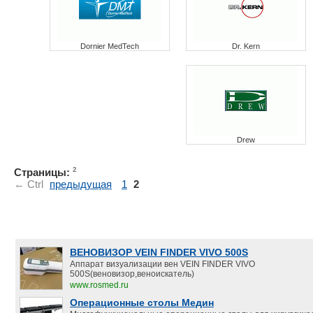
Dornier MedTech
Dr. Kern
Drew
2
Страницы:
← Ctrl
предыдущая
1
2
ВЕНОВИЗОР VEIN FINDER VIVO 500S
Аппарат визуализации вен VEIN FINDER VIVO
500S(веновизор,веноискатель)
www.rosmed.ru
Операционные столы Медин