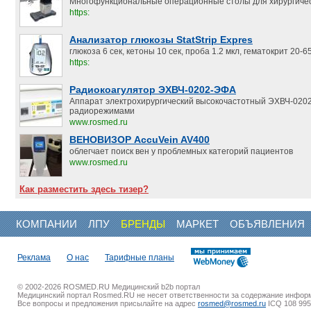
Многофункциональные операционные столы для хирургичес
https:
Анализатор глюкозы StatStrip Expres
глюкоза 6 сек, кетоны 10 сек, проба 1.2 мкл, гематокрит 20-
https:
Радиокоагулятор ЭХВЧ-0202-ЭФА
Аппарат электрохирургический высокочастотный ЭХВЧ-020
радиорежимами
www.rosmed.ru
ВЕНОВИЗОР AccuVein AV400
облегчает поиск вен у проблемных категорий пациентов
www.rosmed.ru
Как разместить здесь тизер?
КОМПАНИИ
ЛПУ
БРЕНДЫ
МАРКЕТ
ОБЪЯВЛЕНИЯ
Реклама
О нас
Тарифные планы
© 2002-2026 ROSMED.RU Медицинский b2b портал
Медицинский портал Rosmed.RU не несет ответственности за содержание инфор
Все вопросы и предложения присылайте на адрес
rosmed@rosmed.ru
ICQ 108 995