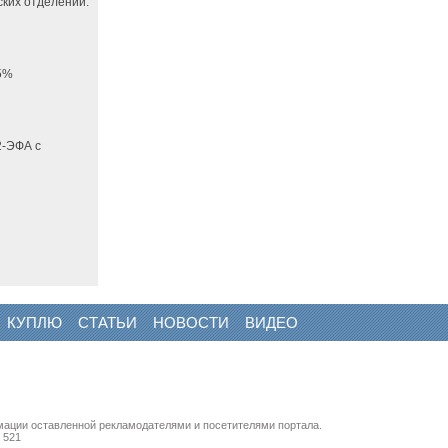
ких отделений.
65%
2-ЭФА с
КУПЛЮ
СТАТЬИ
НОВОСТИ
ВИДЕО
мации оставленной рекламодателями и посетителями портала.
 521