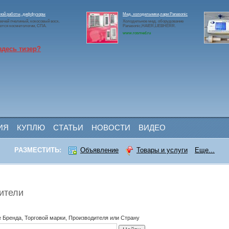
чной работы, диффузоры
Мед. холодильники,лари Panasonic
ечей пчелиный, кокосовый воск.
Холодильное мед. оборудование
ются косметологии, СПА.
Panasonic,HAIER,LIEBHERR.
www.rosmed.ru
здесь тизер?
ИЯ
КУПЛЮ
СТАТЬИ
НОВОСТИ
ВИДЕО
РАЗМЕСТИТЬ:
Объявление
Товары и услуги
Еще...
ители
 Бренда, Торговой марки, Производителя или Страну