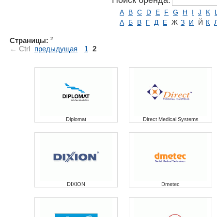
Поиск бренда:
A
B
C
D
E
F
G
H
I
J
K
А
Б
В
Г
Д
Е
Ж
З
И
Й
К
2
Страницы:
← Ctrl
предыдущая
1
2
Diplomat
Direct Medical Systems
DIXION
Dmetec