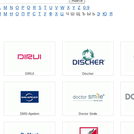
L
M
N
O
P
Q
R
S
T
U
V
W
X
Y
Z
0-9
Л
М
Н
О
П
Р
С
Т
У
Ф
Х
Ц
Ч
Ш
Щ
Ъ
Ы
Ь
Э
Ю
Я
DIRUI
Discher
DMS-Apelem
Doctor Smile