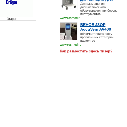
Для размещения
диагностического
оборудования, приборов,
инструментов.
www.rosmed.ru
Drager
ВЕНОВИЗОР
AccuVein AV400
облегчает поиск вен у
проблемных категорий
пациентов
www.rosmed.ru
Как разместить здесь тизер?