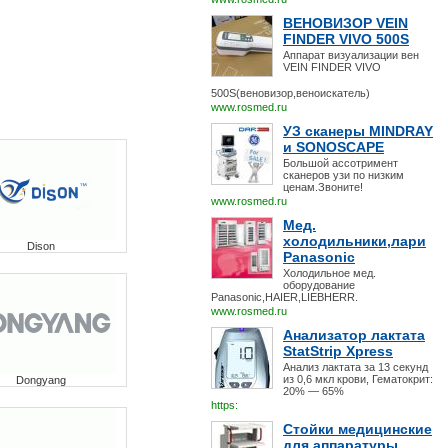
ВЕНОВИЗОР VEIN
FINDER VIVO 500S
Аппарат визуализации вен
VEIN FINDER VIVO
500S(веновизор,веноискатель)
www.rosmed.ru
УЗ сканеры MINDRAY
и SONOSCAPE
Большой ассотримент
сканеров узи по низким
ценам.Звоните!
www.rosmed.ru
Мед.
холодильники,лари
Dison
Panasonic
Холодильное мед.
оборудование
Panasonic,HAIER,LIEBHERR.
www.rosmed.ru
Анализатор лактата
StatStrip Xpress
Анализ лактата за 13 секунд
из 0,6 мкл крови, Гематокрит:
Dongyang
20% — 65%
https:
Стойки медицинские
для аппаратуры