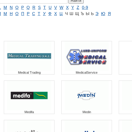
L
M
N
O
P
Q
R
S
T
U
V
W
X
Y
Z
0-9
Л
М
Н
О
П
Р
С
Т
У
Ф
Х
Ц
Ч
Ш
Щ
Ъ
Ы
Ь
Э
Ю
Я
Medical Trading
MedicalService
Medifa
Medin