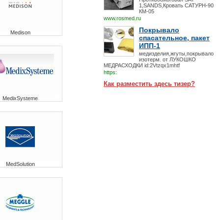
1,SANDS,Кровать САТУРН-90
КМ-05
www.rosmed.ru
Покрывало
Medison
спасательное, пакет
ИПП-1
медизделия,жгуты,покрывало
изотерм. от ЛУКОШКО
МЕДРАСХОДКИ id:2Vtzqx1mhtf
https:
Как разместить здесь тизер?
MedixSysteme
MedSolution