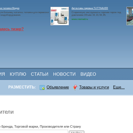
ые тележки Медин
Автоклавы паровые TUTTNAUER
ля больниц: каталки, тележки для перевозки
Стерилизует инструменты горячим паром под
и медоборудования.
давлением.Объём 19, 23, 64, 85.
www.rosmed.ru
здесь тизер?
ИЯ
КУПЛЮ
СТАТЬИ
НОВОСТИ
ВИДЕО
РАЗМЕСТИТЬ:
Объявление
Товары и услуги
Еще...
ители
 Бренда, Торговой марки, Производителя или Страну