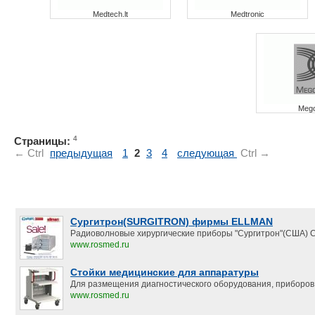
Medtech.lt
Medtronic
Mego
4
Страницы:
← Ctrl
предыдущая
1
2
3
4
следующая
Ctrl →
Сургитрон(SURGITRON) фирмы ELLMAN
Радиоволновые хирургические приборы "Сургитрон"(США) С
www.rosmed.ru
Стойки медицинские для аппаратуры
Для размещения диагностического оборудования, приборов,
www.rosmed.ru