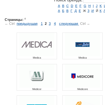
Поиск бренда:
A
B
C
D
E
F
G
H
I
J
K
А
Б
В
Г
Д
Е
Ж
З
И
Й
К
4
Страницы:
← Ctrl
предыдущая
1
2
3
4
следующая
Ctrl →
Medica
Medica
Medicor
Medicore