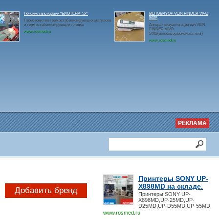
Лечение гипотермии "БИОТЕРМ-5У"
ВЕНОВИЗОР VEIN FINDER VIVO
500S
Производство термостабилизирующих матрасов
и термостабилизирующих пледов
Аппарат визуализации вен VEIN
FINDER VIVO
www.rosmed.ru
500S(веновизор,веноискатель)
www.rosmed.ru
РЕКЛАМА
Принтеры SONY UP-
X898MD на складе.
Добавить бренд
Принтеры SONY UP-
X898MD,UP-25MD,UP-
D25MD,UP-D55MD,UP-55MD.
www.rosmed.ru