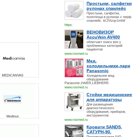
Простыни, салфетки
рулонах спанлейс
Простыни, салфетки,
полотенца в рулонах с перф.
спанлейс. id:2Vtzqx1mhtf
https:
ВЕНОВИЗОР
AccuVein AV400
облегчает поиск вен у
проблемных категорий
пациентов
www.rosmed.ru
Мед.
холодильники,лари
Panasonic
MEDICANVAS
Холодильное мед.
оборудование
Panasonic,HAIER,LIEBHERR.
www.rosmed.ru
Стойки медицинские
для аппаратуры
Для размещения
диагностического
оборудования, приборов,
инструментов.
Medinus
www.rosmed.ru
Кровати SANDS,
САТУРН-90.
Противоожоговая SAT-