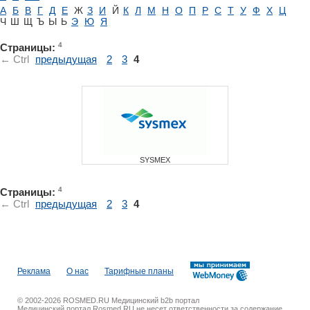
А
Б
В
Г
Д
Е
Ж
З
И
Й
К
Л
М
Н
О
П
Р
С
Т
У
Ф
Х
Ц
Ч
Ш
Щ
Ъ
Ы
Ь
Э
Ю
Я
4
Страницы:
← Ctrl
предыдущая
2
3
4
SYSMEX
4
Страницы:
← Ctrl
предыдущая
2
3
4
Реклама
О нас
Тарифные планы
© 2002-2026 ROSMED.RU Медицинский b2b портал
Медицинский портал Rosmed.RU не несет ответственности за содержание