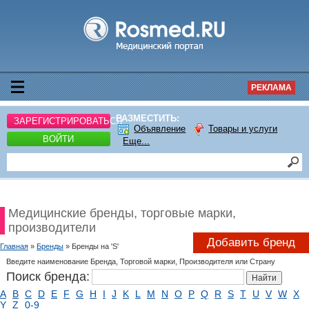
РЕКЛАМА
РАЗМЕСТИТЬ:
ЗАРЕГИСТРИРОВАТЬСЯ
Объявление
Товары и услуги
ВОЙТИ
Еще...
Медицинские бренды, торговые марки,
производители
Добавить бренд
Главная
»
Бренды
» Бренды на 'S'
Введите наименование Бренда, Торговой марки, Производителя или Страну
Поиск бренда:
A
B
C
D
E
F
G
H
I
J
K
L
M
N
O
P
Q
R
S
T
U
V
W
X
Y
Z
0-9