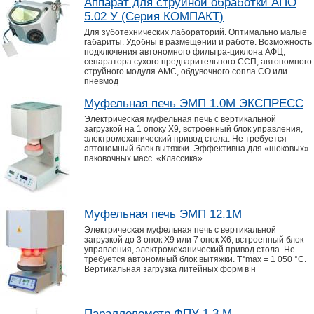
Аппарат для струйной обработки АПО
5.02 У (Серия КОМПАКТ)
Для зуботехнических лабораторий. Оптимально малые
габариты. Удобны в размещении и работе. Возможность
подключения автономного фильтра-циклона АФЦ,
сепаратора сухого предварительного ССП, автономного
струйного модуля АМС, обдувочного сопла СО или
пневмод
Муфельная печь ЭМП 1.0М ЭКСПРЕСС
Электрическая муфельная печь с вертикальной
загрузкой на 1 опоку Х9, встроенный блок управления,
электромеханический привод стола. Не требуется
автономный блок вытяжки. Эффективна для «шоковых»
паковочных масс. «Классика»
Муфельная печь ЭМП 12.1М
Электрическая муфельная печь с вертикальной
загрузкой до 3 опок Х9 или 7 опок Х6, встроенный блок
управления, электромеханический привод стола. Не
требуется автономный блок вытяжки. T°max = 1 050 °C.
Вертикальная загрузка литейных форм в н
Параллелометр ФПУ 1.3 М