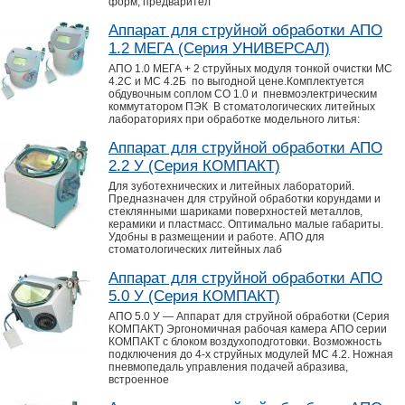
форм; предварител
Аппарат для струйной обработки АПО
1.2 МЕГА (Серия УНИВЕРСАЛ)
АПО 1.0 МЕГА + 2 струйных модуля тонкой очистки МС
4.2С и МС 4.2Б по выгодной цене.Комплектуется
обдувочным соплом СО 1.0 и пневмоэлектрическим
коммутатором ПЭК В стоматологических литейных
лабораториях при обработке модельного литья:
Аппарат для струйной обработки АПО
2.2 У (Серия КОМПАКТ)
Для зуботехнических и литейных лабораторий.
Предназначен для струйной обработки корундами и
стеклянными шариками поверхностей металлов,
керамики и пластмасс. Оптимально малые габариты.
Удобны в размещении и работе. АПО для
стоматологических литейных лаб
Аппарат для струйной обработки АПО
5.0 У (Серия КОМПАКТ)
АПО 5.0 У — Аппарат для струйной обработки (Серия
КОМПАКТ) Эргономичная рабочая камера АПО серии
КОМПАКТ с блоком воздухоподготовки. Возможность
подключения до 4-х струйных модулей МС 4.2. Ножная
пневмопедаль управления подачей абразива,
встроенное