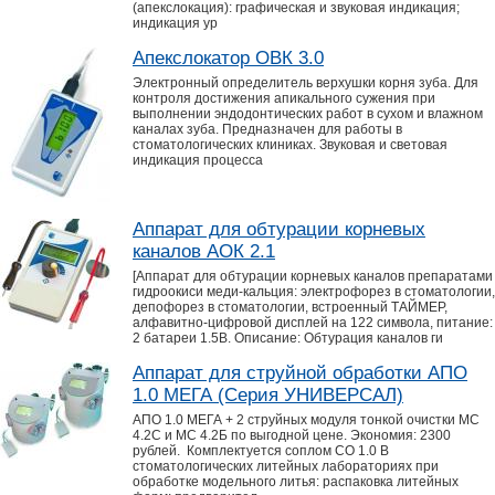
(апекслокация): графическая и звуковая индикация;
индикация ур
Апекслокатор ОВК 3.0
Электронный определитель верхушки корня зуба. Для
контроля достижения апикального сужения при
выполнении эндодонтических работ в сухом и влажном
каналах зуба. Предназначен для работы в
стоматологических клиниках. Звуковая и световая
индикация процесса
Аппарат для обтурации корневых
каналов АОК 2.1
[Аппарат для обтурации корневых каналов препаратами
гидроокиси меди-кальция: электрофорез в стоматологии,
депофорез в стоматологии, встроенный ТАЙМЕР,
алфавитно-цифровой дисплей на 122 символа, питание:
2 батареи 1.5В. Описание: Обтурация каналов ги
Аппарат для струйной обработки АПО
1.0 МЕГА (Серия УНИВЕРСАЛ)
АПО 1.0 МЕГА + 2 струйных модуля тонкой очистки МС
4.2С и МС 4.2Б по выгодной цене. Экономия: 2300
рублей. Комплектуется соплом СО 1.0 В
стоматологических литейных лабораториях при
обработке модельного литья: распаковка литейных