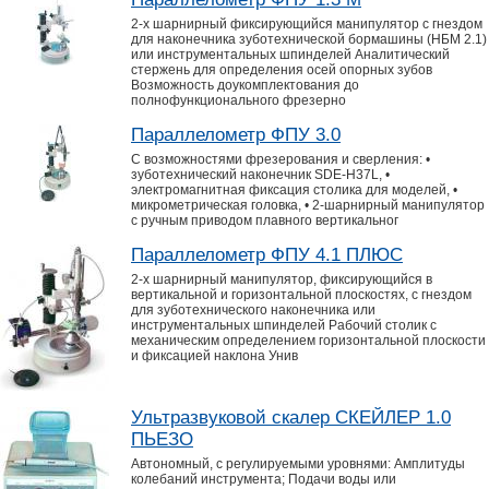
2-х шарнирный фиксирующийся манипулятор с гнездом
для наконечника зуботехнической бормашины (НБМ 2.1)
или инструментальных шпинделей Аналитический
стержень для определения осей опорных зубов
Возможность доукомплектования до
полнофункционального фрезерно
Параллелометр ФПУ 3.0
С возможностями фрезерования и сверления: •
зуботехнический наконечник SDE-H37L, •
электромагнитная фиксация столика для моделей, •
микрометрическая головка, • 2-шарнирный манипулятор
с ручным приводом плавного вертикальног
Параллелометр ФПУ 4.1 ПЛЮС
2-х шарнирный манипулятор, фиксирующийся в
вертикальной и горизонтальной плоскостях, с гнездом
для зуботехнического наконечника или
инструментальных шпинделей Рабочий столик с
механическим определением горизонтальной плоскости
и фиксацией наклона Унив
Ультразвуковой скалер СКЕЙЛЕР 1.0
ПЬЕЗО
Автономный, с регулируемыми уровнями: Амплитуды
колебаний инструмента; Подачи воды или