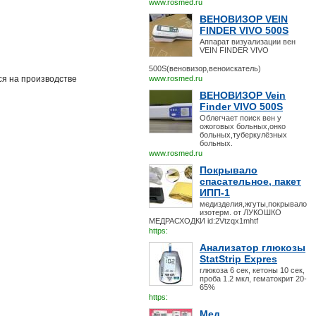
www.rosmed.ru
ВЕНОВИЗОР VEIN
FINDER VIVO 500S
Аппарат визуализации вен
VEIN FINDER VIVO
500S(веновизор,веноискатель)
ся на производстве
www.rosmed.ru
ВЕНОВИЗОР Vein
Finder VIVO 500S
Облегчает поиск вен у
ожоговых больных,онко
больных,туберкулёзных
больных.
www.rosmed.ru
Покрывало
спасательное, пакет
ИПП-1
медизделия,жгуты,покрывало
изотерм. от ЛУКОШКО
МЕДРАСХОДКИ id:2Vtzqx1mhtf
https:
Анализатор глюкозы
StatStrip Expres
глюкоза 6 сек, кетоны 10 сек,
проба 1.2 мкл, гематокрит 20-
65%
https:
Мед.