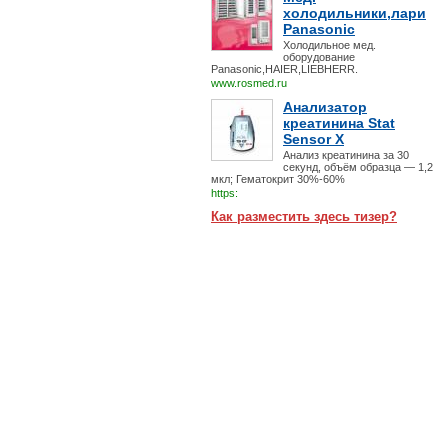
холодильники,лари
Panasonic
Холодильное мед.
оборудование
Panasonic,HAIER,LIEBHERR.
www.rosmed.ru
Анализатор
креатинина Stat
Sensor X
Анализ креатинина за 30
секунд, объём образца — 1,2
мкл; Гематокрит 30%-60%
https:
Как разместить здесь тизер?