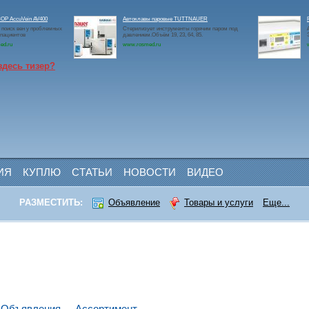
Р AccuVein AV400
Автоклавы паровые TUTTNAUER
 поиск вен у проблемных
Стерилизует инструменты горячим паром под
 пациентов
давлением.Объём 19, 23, 64, 85.
ed.ru
www.rosmed.ru
здесь тизер?
ИЯ
КУПЛЮ
СТАТЬИ
НОВОСТИ
ВИДЕО
РАЗМЕСТИТЬ:
Объявление
Товары и услуги
Еще...
Объявления
Ассортимент