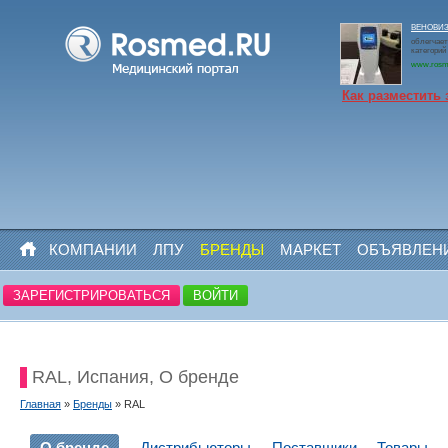
ВЕНОВИЗО
облегчает
категорий
www.rosm
Как разместить 
КОМПАНИИ
ЛПУ
БРЕНДЫ
МАРКЕТ
ОБЪЯВЛЕН
ЗАРЕГИСТРИРОВАТЬСЯ
ВОЙТИ
RAL, Испания, О бренде
Главная
»
Бренды
» RAL
О бренде
Дистрибьюторы
Поставщики
Товары