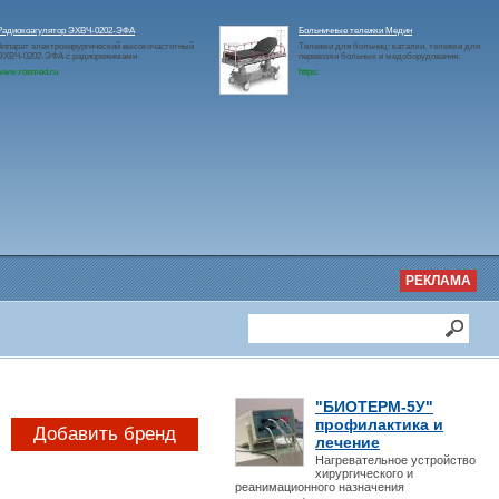
Радиокоагулятор ЭХВЧ-0202-ЭФА
Больничные тележки Медин
Аппарат электрохирургический высокочастотный
Тележки для больниц: каталки, тележки для
ЭХВЧ-0202-ЭФА с радиорежимами
перевозки больных и медоборудования.
www.rosmed.ru
https:
РЕКЛАМА
"БИОТЕРМ-5У"
профилактика и
Добавить бренд
лечение
Нагревательное устройство
хирургического и
реанимационного назначения