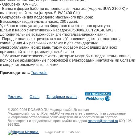
цветовой палитрой, без дополнительных затрат.
- Одобрено TUV - GS.
- Ванна в форме бабочки выполнена из пластика (модель SUW 2100 K) и
высокосортной стали (модель SUW 2400 CH)
Оборудование для подводного массажного прибора:
Высокопроизводительный насос, 200 л/мин.
Удобная в эксплуатации швейцарская качественная арматура
Шланг и набор синтетических насадок 40/60/80/100/120/140 мм2.
Дополнительные возможности электрогальванических ванн:
- Передвижная электрическая часть. Управление дает возможность
совмещения 4-х различных потоков и для стандартных
электрогальванических ванн, таким образом подходящих для всех
применений в электромедицинской ванне.
- 2 боковые синтетические части, которые могут быть подвешены к ванне,
полностью армированные проволокой с электродами, контактными болтами
и соединительными штепселями.
Производитель:
Trautwein
Реклама
О нас
Тарифные планы
© 2002-2026 ROSMED.RU Медицинский b2b портал
Медицинский портал Rosmed.RU не несет ответственности за содержание
информации оставленной рекламодателями и посетителями портала.
Все вопросы и предложения присылайте на адрес
rosmed@rosmed.ru
ICQ 108
995 521
Page load: 0.00245 sec